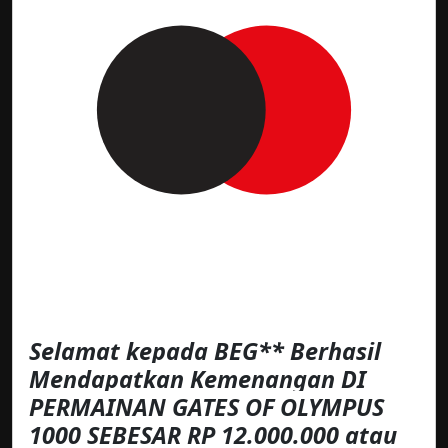
Selamat kepada BEG** Berhasil
Mendapatkan Kemenangan DI
PERMAINAN GATES OF OLYMPUS
1000 SEBESAR RP 12.000.000 atau