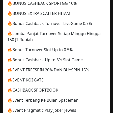
🔥BONUS CASHBACK SPORTGG 10%
🔥BONUS EXTRA SCATTER HITAM
🔥Bonus Cashback Turnover LiveGame 0.7%
🔥Lomba Panjat Turnover Setiap Minggu Hingga
150 JT Rupiah
🔥Bonus Turnover Slot Up to 0.5%
🔥Bonus Cashback Up to 3% Slot Game
🔥EVENT FREESPIN 20% DAN BUYSPIN 15%
🔥EVENT KOI GATE
🔥
CASHBACK SPORTBOOK
🔥Event Terbang Ke Bulan Spaceman
🔥Event Pragmatic Play Joker Jewels