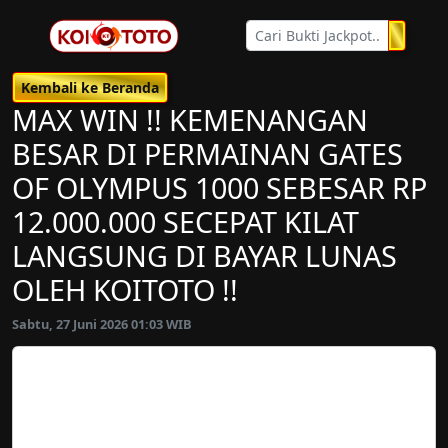
Kembali ke Beranda
MAX WIN !! KEMENANGAN
BESAR DI PERMAINAN GATES
OF OLYMPUS 1000 SEBESAR RP
12.000.000 SECEPAT KILAT
LANGSUNG DI BAYAR LUNAS
OLEH KOITOTO !!
Sabtu, 27 Juni 2026 01:03 WIB