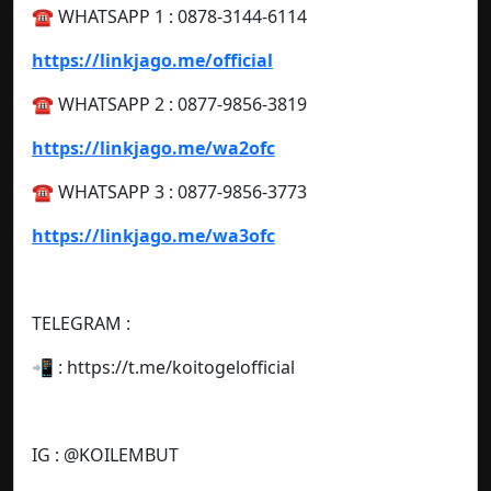
☎️ WHATSAPP 1 : 0878-3144-6114
https://linkjago.me/official
☎️ WHATSAPP 2 : 0877-9856-3819
https://linkjago.me/wa2ofc
☎️ WHATSAPP 3 : 0877-9856-3773
https://linkjago.me/wa3ofc
TELEGRAM :
📲 : https://t.me/koitogelofficial
IG : @KOILEMBUT