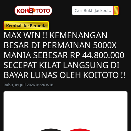
Kembali ke Beranda
MAX WIN !! KEMENANGAN
BESAR DI PERMAINAN 5000X
MANIA SEBESAR RP 44.800.000
SECEPAT KILAT LANGSUNG DI
BAYAR LUNAS OLEH KOITOTO !!
Rabu, 01 Juli 2026 01:26 WIB