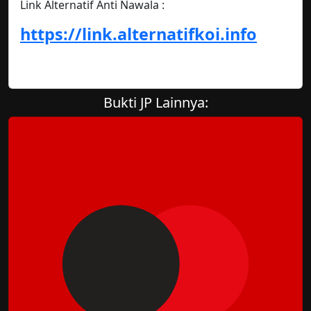
Link Alternatif Anti Nawala :
https://link.alternatifkoi.info
Bukti JP Lainnya: