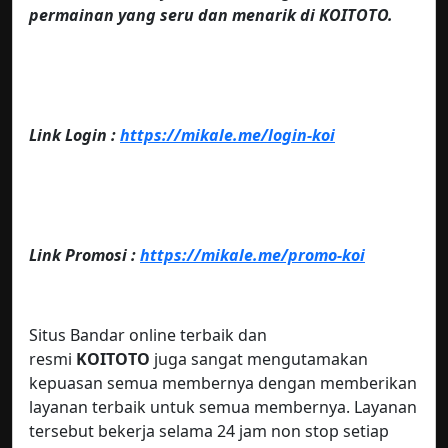
permainan yang seru dan menarik di KOITOTO.
Link Login :
https://mikale.me/login-koi
Link Promosi :
https://mikale.me/promo-koi
Situs Bandar online terbaik dan
resmi
KOITOTO
juga sangat mengutamakan
kepuasan semua membernya dengan memberikan
layanan terbaik untuk semua membernya. Layanan
tersebut bekerja selama 24 jam non stop setiap