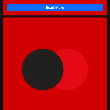
Read More