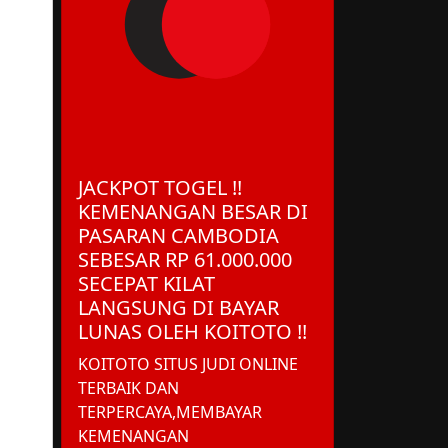
JACKPOT TOGEL !!
KEMENANGAN BESAR DI
PASARAN CAMBODIA
SEBESAR RP 61.000.000
SECEPAT KILAT
LANGSUNG DI BAYAR
LUNAS OLEH KOITOTO !!
KOITOTO SITUS JUDI ONLINE
TERBAIK DAN
TERPERCAYA,MEMBAYAR
KEMENANGAN