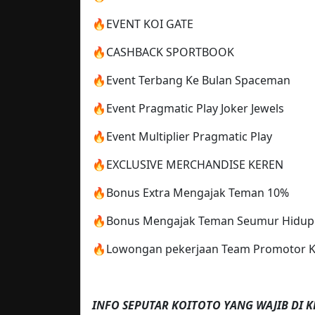
🔥EVENT KOI GATE
🔥
CASHBACK SPORTBOOK
🔥Event Terbang Ke Bulan Spaceman
🔥Event Pragmatic Play Joker Jewels
🔥Event Multiplier Pragmatic Play
🔥EXCLUSIVE MERCHANDISE KEREN
🔥Bonus Extra Mengajak Teman 10%
🔥Bonus Mengajak Teman Seumur Hidup
🔥Lowongan pekerjaan Team Promotor 
INFO SEPUTAR KOITOTO YANG WAJIB DI K