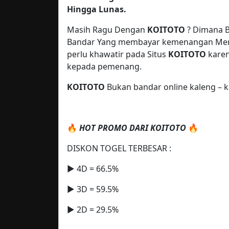
Hingga Lunas.
Masih Ragu Dengan
KOITOTO
? Dimana B
Bandar Yang membayar kemenangan Membe
perlu khawatir pada Situs
KOITOTO
karen
kepada pemenang.
KOITOTO
Bukan bandar online kaleng – ka
🔥
HOT PROMO DARI KOITOTO
🔥
DISKON TOGEL TERBESAR :
▶️ 4D = 66.5%
▶️ 3D = 59.5%
▶️ 2D = 29.5%