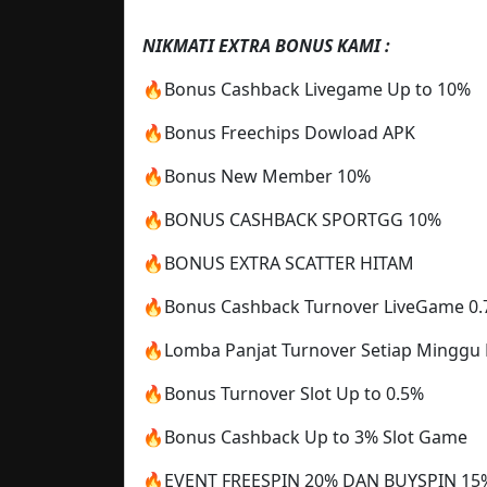
NIKMATI EXTRA BONUS KAMI :
🔥Bonus Cashback Livegame Up to 10%
🔥Bonus Freechips Dowload APK
🔥Bonus New Member 10%
🔥BONUS CASHBACK SPORTGG 10%
🔥BONUS EXTRA SCATTER HITAM
🔥Bonus Cashback Turnover LiveGame 0
🔥Lomba Panjat Turnover Setiap Minggu 
🔥Bonus Turnover Slot Up to 0.5%
🔥Bonus Cashback Up to 3% Slot Game
🔥EVENT FREESPIN 20% DAN BUYSPIN 15