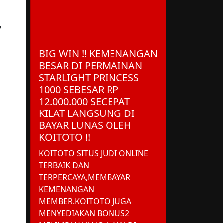
?
BIG WIN !! KEMENANGAN
BESAR DI PERMAINAN
STARLIGHT PRINCESS
1000 SEBESAR RP
12.000.000 SECEPAT
KILAT LANGSUNG DI
BAYAR LUNAS OLEH
KOITOTO !!
KOITOTO SITUS JUDI ONLINE
TERBAIK DAN
TERPERCAYA,MEMBAYAR
KEMENANGAN
MEMBER.KOITOTO JUGA
MENYEDIAKAN BONUS2