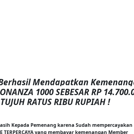
 Berhasil Mendapatkan Kemenan
NANZA 1000 SEBESAR RP 14.700.
 TUJUH RATUS RIBU RUPIAH !
Kasih Kepada Pemenang karena Sudah mempercayakan
NE TERPERCAYA yang membayar kemenangan Member