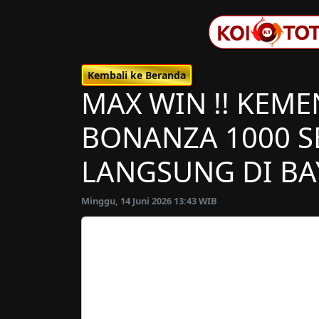
Kembali ke Beranda
MAX WIN !! KEM
BONANZA 1000 SE
LANGSUNG DI BAY
Minggu, 14 Juni 2026 13:43 WIB