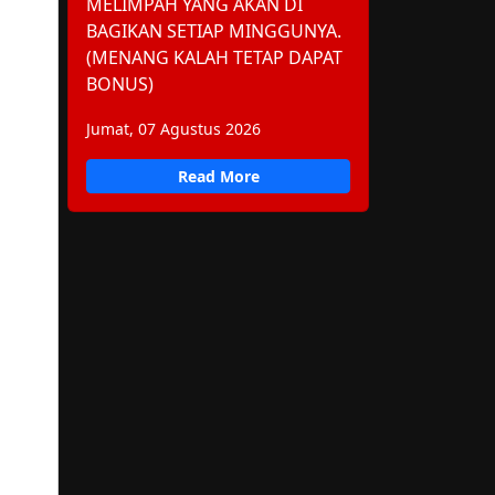
MELIMPAH YANG AKAN DI
BAGIKAN SETIAP MINGGUNYA.
(MENANG KALAH TETAP DAPAT
BONUS)
Jumat, 07 Agustus 2026
Read More