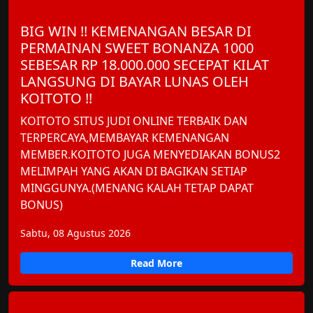
BIG WIN !! KEMENANGAN BESAR DI
PERMAINAN SWEET BONANZA 1000
SEBESAR RP 18.000.000 SECEPAT KILAT
LANGSUNG DI BAYAR LUNAS OLEH
KOITOTO !!
KOITOTO SITUS JUDI ONLINE TERBAIK DAN
TERPERCAYA,MEMBAYAR KEMENANGAN
MEMBER.KOITOTO JUGA MENYEDIAKAN BONUS2
MELIMPAH YANG AKAN DI BAGIKAN SETIAP
MINGGUNYA.(MENANG KALAH TETAP DAPAT
BONUS)
Sabtu, 08 Agustus 2026
Read More