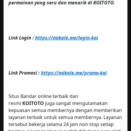
permainan yang seru dan menarik di KOITOTO.
Link Login :
https://mikale.me/login-koi
Link Promosi :
https://mikale.me/promo-koi
Situs Bandar online terbaik dan
resmi
KOITOTO
juga sangat mengutamakan
kepuasan semua membernya dengan memberikan
layanan terbaik untuk semua membernya. Layanan
tersebut bekerja selama 24 jam non stop setiap