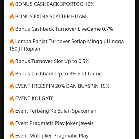
🔥BONUS CASHBACK SPORTGG 10%
🔥BONUS EXTRA SCATTER HITAM
🔥Bonus Cashback Turnover LiveGame 0.7%
🔥Lomba Panjat Turnover Setiap Minggu Hingga
150 JT Rupiah
🔥Bonus Turnover Slot Up to 0.5%
🔥Bonus Cashback Up to 3% Slot Game
🔥EVENT FREESPIN 20% DAN BUYSPIN 15%
🔥EVENT KOI GATE
🔥Event Terbang Ke Bulan Spaceman
🔥Event Pragmatic Play Joker Jewels
🔥Event Multiplier Pragmatic Play