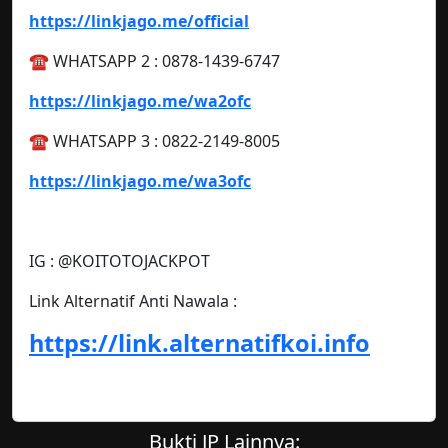
https://linkjago.me/official
☎️ WHATSAPP 2 : 0878-1439-6747
https://linkjago.me/wa2ofc
☎️ WHATSAPP 3 : 0822-2149-8005
https://linkjago.me/wa3ofc
IG : @KOITOTOJACKPOT
Link Alternatif Anti Nawala :
https://link.alternatifkoi.info
Bukti JP Lainnya: