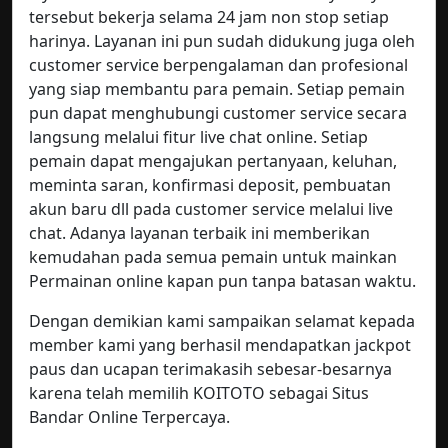
tersebut bekerja selama 24 jam non stop setiap
harinya. Layanan ini pun sudah didukung juga oleh
customer service berpengalaman dan profesional
yang siap membantu para pemain. Setiap pemain
pun dapat menghubungi customer service secara
langsung melalui fitur live chat online. Setiap
pemain dapat mengajukan pertanyaan, keluhan,
meminta saran, konfirmasi deposit, pembuatan
akun baru dll pada customer service melalui live
chat. Adanya layanan terbaik ini memberikan
kemudahan pada semua pemain untuk mainkan
Permainan online kapan pun tanpa batasan waktu.
Dengan demikian kami sampaikan selamat kepada
member kami yang berhasil mendapatkan jackpot
paus dan ucapan terimakasih sebesar-besarnya
karena telah memilih KOITOTO sebagai Situs
Bandar Online Terpercaya.