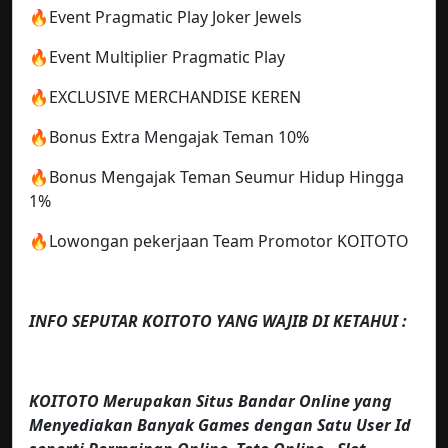
🔥Event Pragmatic Play Joker Jewels
🔥Event Multiplier Pragmatic Play
🔥EXCLUSIVE MERCHANDISE KEREN
🔥Bonus Extra Mengajak Teman 10%
🔥Bonus Mengajak Teman Seumur Hidup Hingga
1%
🔥Lowongan pekerjaan Team Promotor KOITOTO
INFO SEPUTAR KOITOTO YANG WAJIB DI KETAHUI :
KOITOTO Merupakan Situs Bandar Online yang
Menyediakan Banyak Games dengan Satu User Id