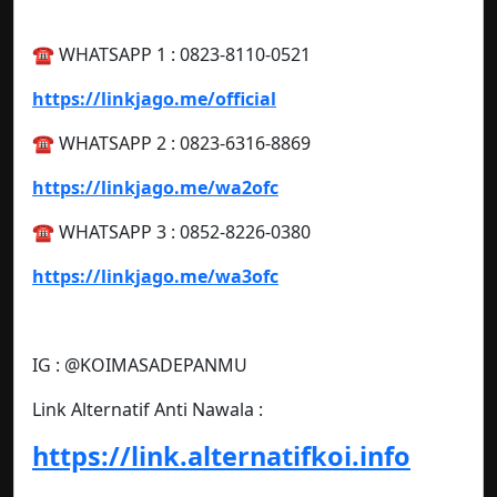
☎️ WHATSAPP 1 : 0823-8110-0521
https://linkjago.me/official
☎️ WHATSAPP 2 : 0823-6316-8869
https://linkjago.me/wa2ofc
☎️ WHATSAPP 3 : 0852-8226-0380
https://linkjago.me/wa3ofc
IG : @KOIMASADEPANMU
Link Alternatif Anti Nawala :
https://link.alternatifkoi.info