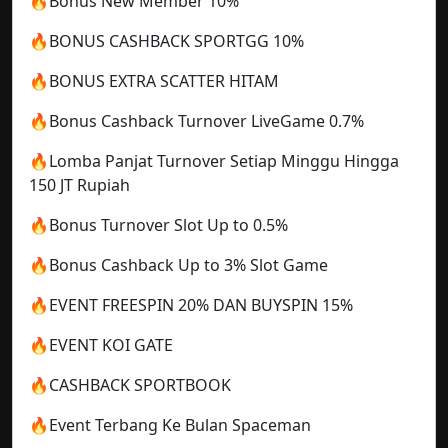
🔥Bonus New Member 10%
🔥BONUS CASHBACK SPORTGG 10%
🔥BONUS EXTRA SCATTER HITAM
🔥Bonus Cashback Turnover LiveGame 0.7%
🔥Lomba Panjat Turnover Setiap Minggu Hingga
150 JT Rupiah
🔥Bonus Turnover Slot Up to 0.5%
🔥Bonus Cashback Up to 3% Slot Game
🔥EVENT FREESPIN 20% DAN BUYSPIN 15%
🔥EVENT KOI GATE
🔥
CASHBACK SPORTBOOK
🔥Event Terbang Ke Bulan Spaceman