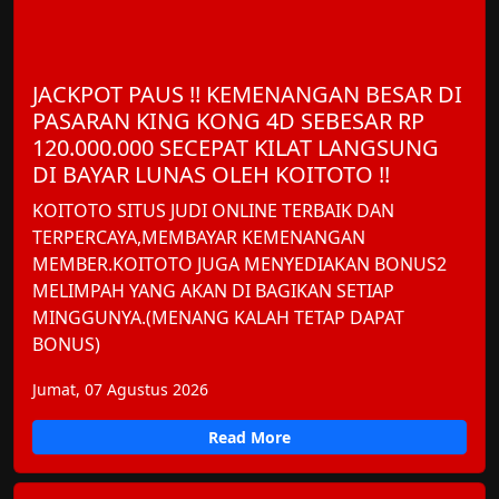
JACKPOT PAUS !! KEMENANGAN BESAR DI
PASARAN KING KONG 4D SEBESAR RP
120.000.000 SECEPAT KILAT LANGSUNG
DI BAYAR LUNAS OLEH KOITOTO !!
KOITOTO SITUS JUDI ONLINE TERBAIK DAN
TERPERCAYA,MEMBAYAR KEMENANGAN
MEMBER.KOITOTO JUGA MENYEDIAKAN BONUS2
MELIMPAH YANG AKAN DI BAGIKAN SETIAP
MINGGUNYA.(MENANG KALAH TETAP DAPAT
BONUS)
Jumat, 07 Agustus 2026
Read More