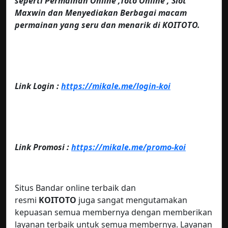
seperti Permainan Online ,Toto Online , Slot
Maxwin dan Menyediakan Berbagai macam
permainan yang seru dan menarik di KOITOTO.
Link Login :
https://mikale.me/login-koi
Link Promosi :
https://mikale.me/promo-koi
Situs Bandar online terbaik dan
resmi
KOITOTO
juga sangat mengutamakan
kepuasan semua membernya dengan memberikan
layanan terbaik untuk semua membernya. Layanan