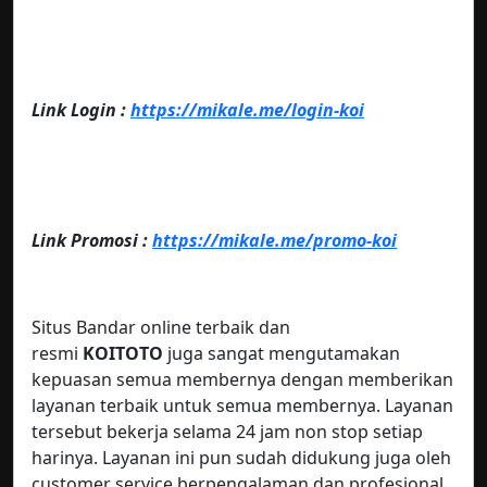
Link Login :
https://mikale.me/login-koi
Link Promosi :
https://mikale.me/promo-koi
Situs Bandar online terbaik dan
resmi
KOITOTO
juga sangat mengutamakan
kepuasan semua membernya dengan memberikan
layanan terbaik untuk semua membernya. Layanan
tersebut bekerja selama 24 jam non stop setiap
harinya. Layanan ini pun sudah didukung juga oleh
customer service berpengalaman dan profesional