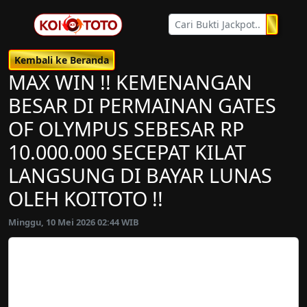
Kembali ke Beranda
MAX WIN !! KEMENANGAN
BESAR DI PERMAINAN GATES
OF OLYMPUS SEBESAR RP
10.000.000 SECEPAT KILAT
LANGSUNG DI BAYAR LUNAS
OLEH KOITOTO !!
Minggu, 10 Mei 2026 02:44 WIB