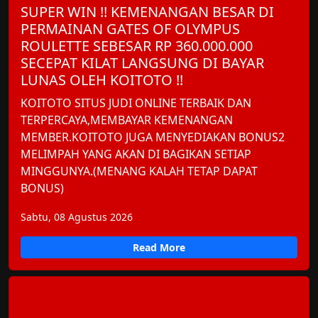
SUPER WIN !! KEMENANGAN BESAR DI
PERMAINAN GATES OF OLYMPUS
ROULETTE SEBESAR RP 360.000.000
SECEPAT KILAT LANGSUNG DI BAYAR
LUNAS OLEH KOITOTO !!
KOITOTO SITUS JUDI ONLINE TERBAIK DAN
TERPERCAYA,MEMBAYAR KEMENANGAN
MEMBER.KOITOTO JUGA MENYEDIAKAN BONUS2
MELIMPAH YANG AKAN DI BAGIKAN SETIAP
MINGGUNYA.(MENANG KALAH TETAP DAPAT
BONUS)
Sabtu, 08 Agustus 2026
Read More