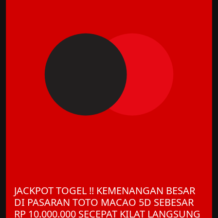
JACKPOT TOGEL !! KEMENANGAN BESAR
DI PASARAN TOTO MACAO 5D SEBESAR
RP 10.000.000 SECEPAT KILAT LANGSUNG