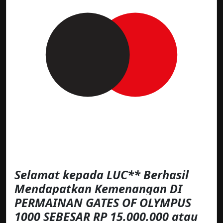
Selamat kepada LUC** Berhasil
Mendapatkan Kemenangan DI
PERMAINAN GATES OF OLYMPUS
1000 SEBESAR RP 15.000.000 atau