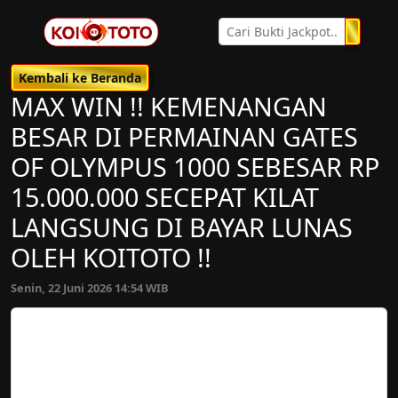
Kembali ke Beranda
MAX WIN !! KEMENANGAN
BESAR DI PERMAINAN GATES
OF OLYMPUS 1000 SEBESAR RP
15.000.000 SECEPAT KILAT
LANGSUNG DI BAYAR LUNAS
OLEH KOITOTO !!
Senin, 22 Juni 2026 14:54 WIB