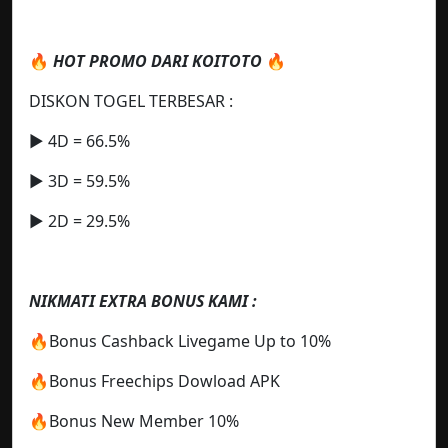
🔥
HOT PROMO DARI KOITOTO
🔥
DISKON TOGEL TERBESAR :
▶️ 4D = 66.5%
▶️ 3D = 59.5%
▶️ 2D = 29.5%
NIKMATI EXTRA BONUS KAMI :
🔥Bonus Cashback Livegame Up to 10%
🔥Bonus Freechips Dowload APK
🔥Bonus New Member 10%