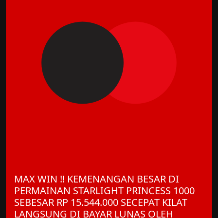
MAX WIN !! KEMENANGAN BESAR DI
PERMAINAN STARLIGHT PRINCESS 1000
SEBESAR RP 15.544.000 SECEPAT KILAT
LANGSUNG DI BAYAR LUNAS OLEH