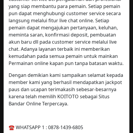
yang siap membantu para pemain. Setiap pemain
pun dapat menghubungi customer service secara
langsung melalui fitur live chat online. Setiap
pemain dapat mengajukan pertanyaan, keluhan,
meminta saran, konfirmasi deposit, pembuatan
akun baru dll pada customer service melalui live
chat. Adanya layanan terbaik ini memberikan
kemudahan pada semua pemain untuk mainkan
Permainan online kapan pun tanpa batasan waktu.
Dengan demikian kami sampaikan selamat kepada
member kami yang berhasil mendapatkan jackpot
paus dan ucapan terimakasih sebesar-besarnya
karena telah memilih KOITOTO sebagai Situs
Bandar Online Terpercaya.
☎️ WHATSAPP 1 : 0878-1439-6805