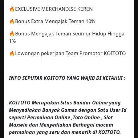
🔥EXCLUSIVE MERCHANDISE KEREN
🔥Bonus Extra Mengajak Teman 10%
🔥Bonus Mengajak Teman Seumur Hidup Hingga
1%
🔥Lowongan pekerjaan Team Promotor KOITOTO
INFO SEPUTAR KOITOTO YANG WAJIB DI KETAHUI :
KOITOTO Merupakan Situs Bandar Online yang
Menyediakan Banyak Games dengan Satu User Id
seperti Permainan Online ,Toto Online , Slot
Maxwin dan Menyediakan Berbagai macam
permainan yang seru dan menarik di KOITOTO.