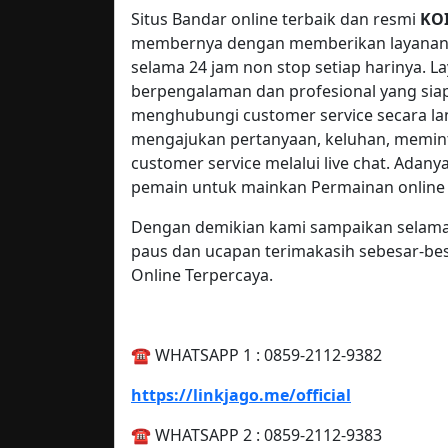
Situs Bandar online terbaik dan resmi
KO
membernya dengan memberikan layanan t
selama 24 jam non stop setiap harinya. L
berpengalaman dan profesional yang sia
menghubungi customer service secara lang
mengajukan pertanyaan, keluhan, meminta
customer service melalui live chat. Ada
pemain untuk mainkan Permainan online 
Dengan demikian kami sampaikan selama
paus dan ucapan terimakasih sebesar-be
Online Terpercaya.
☎️ WHATSAPP 1 : 0859-2112-9382
https://linkjago.me/official
☎️ WHATSAPP 2 : 0859-2112-9383