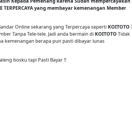
Kasih Kepada Pemenang karena Sudah mempercayakan
NE TERPERCAYA yang membayar kemenangan Member
andar Online sekarang yang Terpercaya seperti
KOITOTO
r Tanpa Tele-tele. Jadi anda bermain di
KOITOTO
Tidak
a kemenangan berapa pun pasti dibayar lunas
leng bosku tapi Pasti Bayar !!