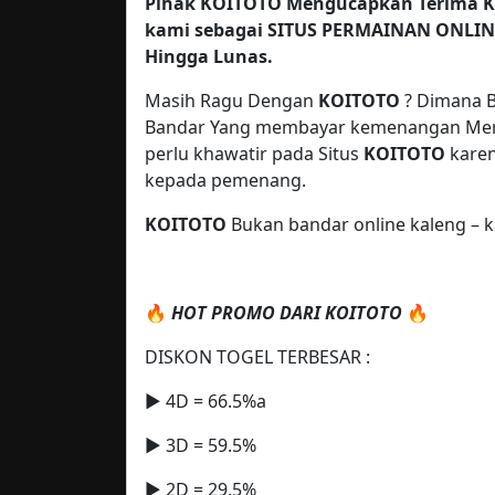
Pihak KOITOTO Mengucapkan Terima 
kami sebagai SITUS PERMAINAN ONLI
Hingga Lunas.
Masih Ragu Dengan
KOITOTO
? Dimana B
Bandar Yang membayar kemenangan Membe
perlu khawatir pada Situs
KOITOTO
karen
kepada pemenang.
KOITOTO
Bukan bandar online kaleng – ka
🔥
HOT PROMO DARI KOITOTO
🔥
DISKON TOGEL TERBESAR :
▶️ 4D = 66.5%a
▶️ 3D = 59.5%
▶️ 2D = 29.5%