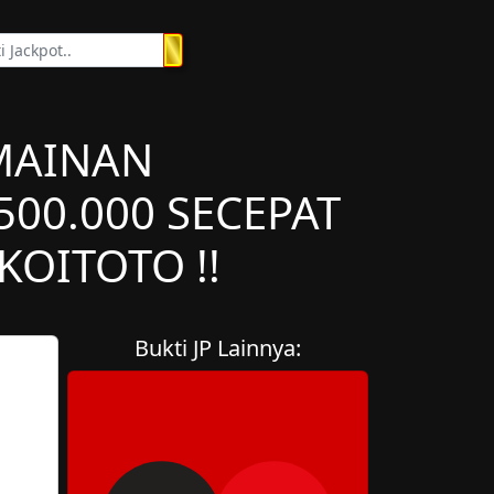
RMAINAN
500.000 SECEPAT
KOITOTO !!
Bukti JP Lainnya: