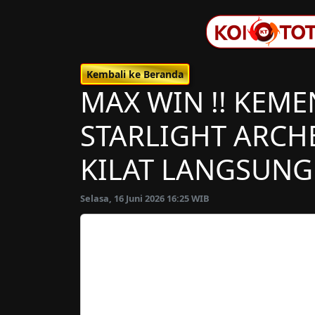
Kembali ke Beranda
MAX WIN !! KEM
STARLIGHT ARCHE
KILAT LANGSUNG 
Selasa, 16 Juni 2026 16:25 WIB