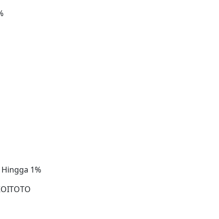
%
 Hingga 1%
KOITOTO