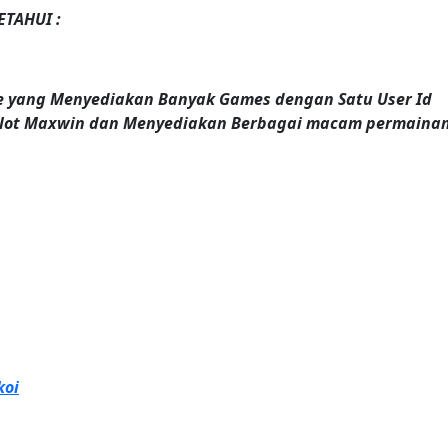
ETAHUI :
e yang Menyediakan Banyak Games dengan Satu User Id
 , Slot Maxwin dan Menyediakan Berbagai macam permaina
koi