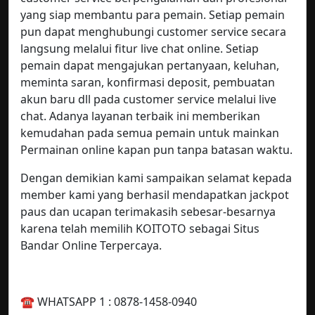
yang siap membantu para pemain. Setiap pemain
pun dapat menghubungi customer service secara
langsung melalui fitur live chat online. Setiap
pemain dapat mengajukan pertanyaan, keluhan,
meminta saran, konfirmasi deposit, pembuatan
akun baru dll pada customer service melalui live
chat. Adanya layanan terbaik ini memberikan
kemudahan pada semua pemain untuk mainkan
Permainan online kapan pun tanpa batasan waktu.
Dengan demikian kami sampaikan selamat kepada
member kami yang berhasil mendapatkan jackpot
paus dan ucapan terimakasih sebesar-besarnya
karena telah memilih KOITOTO sebagai Situs
Bandar Online Terpercaya.
☎️ WHATSAPP 1 : 0878-1458-0940