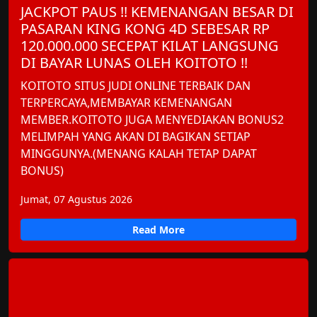
JACKPOT PAUS !! KEMENANGAN BESAR DI
PASARAN KING KONG 4D SEBESAR RP
120.000.000 SECEPAT KILAT LANGSUNG
DI BAYAR LUNAS OLEH KOITOTO !!
KOITOTO SITUS JUDI ONLINE TERBAIK DAN
TERPERCAYA,MEMBAYAR KEMENANGAN
MEMBER.KOITOTO JUGA MENYEDIAKAN BONUS2
MELIMPAH YANG AKAN DI BAGIKAN SETIAP
MINGGUNYA.(MENANG KALAH TETAP DAPAT
BONUS)
Jumat, 07 Agustus 2026
Read More