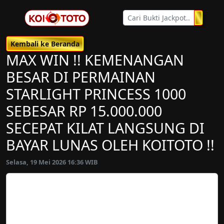
Kembali ke Beranda
MAX WIN !! KEMENANGAN
BESAR DI PERMAINAN
STARLIGHT PRINCESS 1000
SEBESAR RP 15.000.000
SECEPAT KILAT LANGSUNG DI
BAYAR LUNAS OLEH KOITOTO !!
Selasa, 19 Mei 2026 16:36 WIB