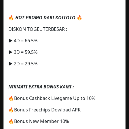
🔥
HOT PROMO DARI KOITOTO
🔥
DISKON TOGEL TERBESAR :
▶️ 4D = 66.5%
▶️ 3D = 59.5%
▶️ 2D = 29.5%
NIKMATI EXTRA BONUS KAMI :
🔥Bonus Cashback Livegame Up to 10%
🔥Bonus Freechips Dowload APK
🔥Bonus New Member 10%