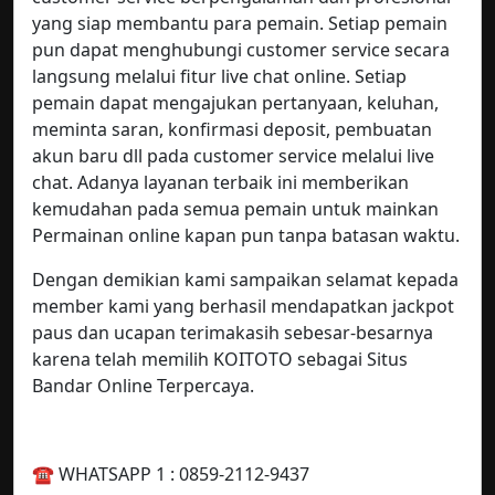
yang siap membantu para pemain. Setiap pemain
pun dapat menghubungi customer service secara
langsung melalui fitur live chat online. Setiap
pemain dapat mengajukan pertanyaan, keluhan,
meminta saran, konfirmasi deposit, pembuatan
akun baru dll pada customer service melalui live
chat. Adanya layanan terbaik ini memberikan
kemudahan pada semua pemain untuk mainkan
Permainan online kapan pun tanpa batasan waktu.
Dengan demikian kami sampaikan selamat kepada
member kami yang berhasil mendapatkan jackpot
paus dan ucapan terimakasih sebesar-besarnya
karena telah memilih KOITOTO sebagai Situs
Bandar Online Terpercaya.
☎️ WHATSAPP 1 : 0859-2112-9437