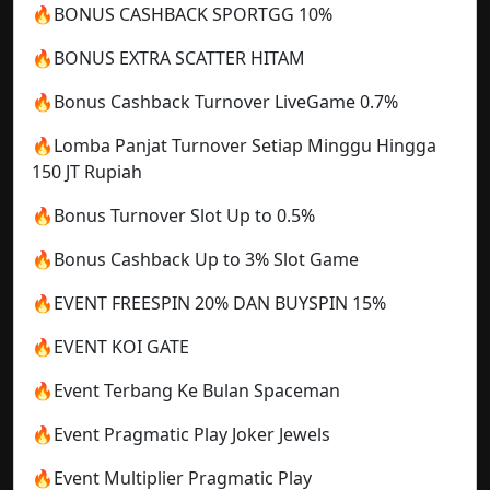
🔥BONUS CASHBACK SPORTGG 10%
🔥BONUS EXTRA SCATTER HITAM
🔥Bonus Cashback Turnover LiveGame 0.7%
🔥Lomba Panjat Turnover Setiap Minggu Hingga
150 JT Rupiah
🔥Bonus Turnover Slot Up to 0.5%
🔥Bonus Cashback Up to 3% Slot Game
🔥EVENT FREESPIN 20% DAN BUYSPIN 15%
🔥EVENT KOI GATE
🔥Event Terbang Ke Bulan Spaceman
🔥Event Pragmatic Play Joker Jewels
🔥Event Multiplier Pragmatic Play