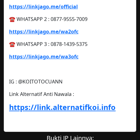
https://linkjago.me/official
☎️ WHATSAPP 2 : 0877-9555-7009
https://linkjago.me/wa2ofc
☎️ WHATSAPP 3 : 0878-1439-5375
https://linkjago.me/wa3ofc
IG : @KOITOTOCUANN
Link Alternatif Anti Nawala :
https://link.alternatifkoi.info
Bukti JP Lainnya: