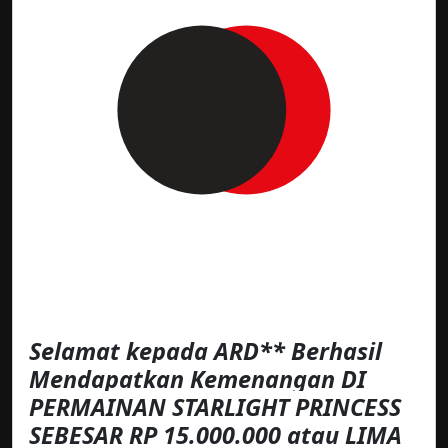
Selamat kepada ARD** Berhasil
Mendapatkan Kemenangan DI
PERMAINAN STARLIGHT PRINCESS
SEBESAR RP 15.000.000 atau LIMA