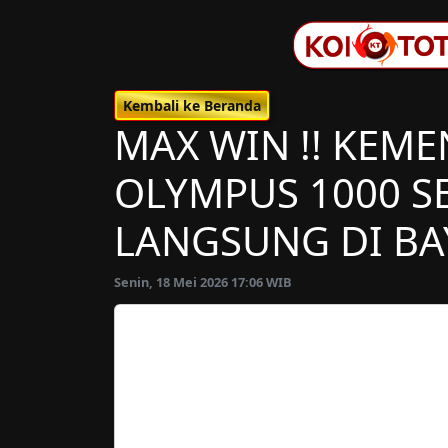
Kembali ke Beranda
MAX WIN !! KEM
OLYMPUS 1000 SE
LANGSUNG DI BAY
Senin, 18 Mei 2026 17:06 WIB