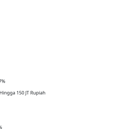
.7%
Hingga 150 JT Rupiah
%