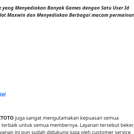
e yang Menyediakan Banyak Games dengan Satu User Id
 , Slot Maxwin dan Menyediakan Berbagai macam permaina
koi
ITOTO
juga sangat mengutamakan kepuasan semua
erbaik untuk semua membernya. Layanan tersebut beker
ayanan ini pun sudah didukung juga oleh customer service