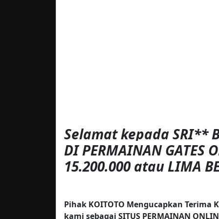
Selamat kepada SRI**
DI PERMAINAN GATES O
15.200.000 atau LIMA B
Pihak KOITOTO Mengucapkan Terima 
kami sebagai SITUS PERMAINAN ONLI