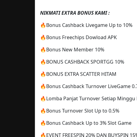
NIKMATI EXTRA BONUS KAMI :
🔥Bonus Cashback Livegame Up to 10%
🔥Bonus Freechips Dowload APK
🔥Bonus New Member 10%
🔥BONUS CASHBACK SPORTGG 10%
🔥BONUS EXTRA SCATTER HITAM
🔥Bonus Cashback Turnover LiveGame 0
🔥Lomba Panjat Turnover Setiap Minggu 
🔥Bonus Turnover Slot Up to 0.5%
🔥Bonus Cashback Up to 3% Slot Game
🔥EVENT FREESPIN 20% DAN BUYSPIN 15