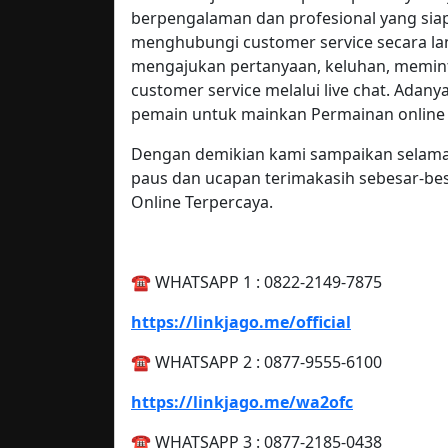
berpengalaman dan profesional yang sia
menghubungi customer service secara lang
mengajukan pertanyaan, keluhan, meminta
customer service melalui live chat. Ada
pemain untuk mainkan Permainan online 
Dengan demikian kami sampaikan selama
paus dan ucapan terimakasih sebesar-be
Online Terpercaya.
☎️ WHATSAPP 1 : 0822-2149-7875
https://linkjago.me/official
☎️ WHATSAPP 2 : 0877-9555-6100
https://linkjago.me/wa2ofc
☎️ WHATSAPP 3 : 0877-2185-0438