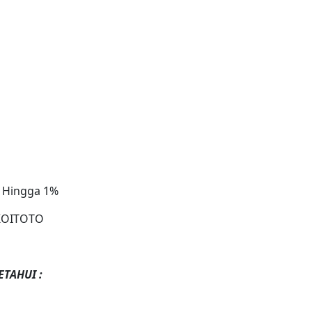
 Hingga 1%
KOITOTO
ETAHUI :