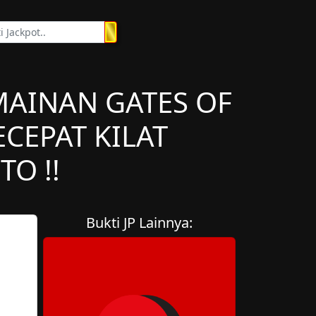
MAINAN GATES OF
ECEPAT KILAT
O !!
Bukti JP Lainnya: