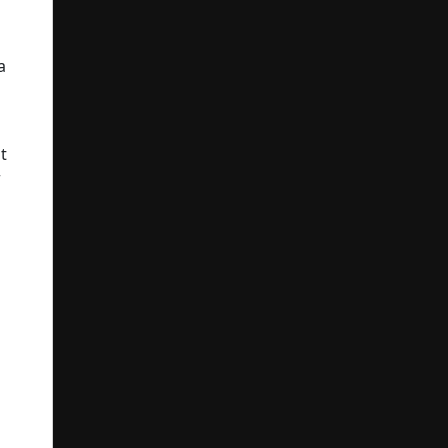
a
t
r