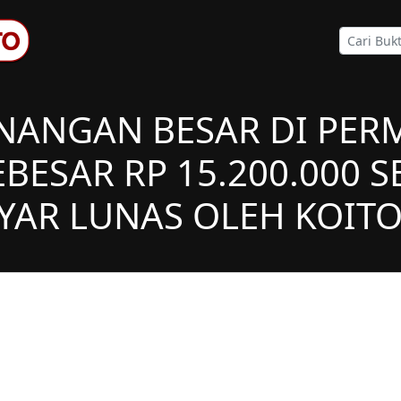
ENANGAN BESAR DI PER
BESAR RP 15.200.000 S
AR LUNAS OLEH KOITOT