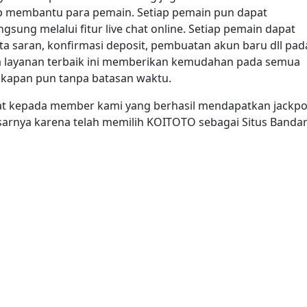
p membantu para pemain. Setiap pemain pun dapat
sung melalui fitur live chat online. Setiap pemain dapat
 saran, konfirmasi deposit, pembuatan akun baru dll pad
nya layanan terbaik ini memberikan kemudahan pada semua
kapan pun tanpa batasan waktu.
t kepada member kami yang berhasil mendapatkan jackpo
sarnya karena telah memilih KOITOTO sebagai Situs Banda