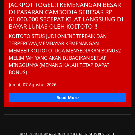
JACKPOT TOGEL !! KEMENANGAN BESAR
DI PASARAN CAMBODIA SEBESAR RP
61.000.000 SECEPAT KILAT LANGSUNG DI
BAYAR LUNAS OLEH KOITOTO !!
KOITOTO SITUS JUDI ONLINE TERBAIK DAN
TERPERCAYA,MEMBAYAR KEMENANGAN
MEMBER.KOITOTO JUGA MENYEDIAKAN BONUS2
MELIMPAH YANG AKAN DI BAGIKAN SETIAP
MINGGUNYA.(MENANG KALAH TETAP DAPAT
BONUS)
Jumat, 07 Agustus 2026
Read More
© COPYRIGHT 2014 - 2026 KOITOTO. ALL RIGHTS RESERVED.