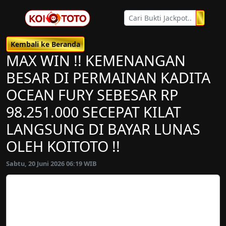
Kembali ke Beranda
MAX WIN !! KEMENANGAN
BESAR DI PERMAINAN KADITA
OCEAN FURY SEBESAR RP
98.251.000 SECEPAT KILAT
LANGSUNG DI BAYAR LUNAS
OLEH KOITOTO !!
Sabtu, 20 Juni 2026 06:19 WIB