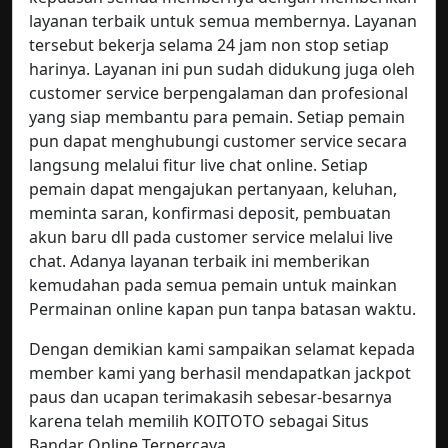
layanan terbaik untuk semua membernya. Layanan
tersebut bekerja selama 24 jam non stop setiap
harinya. Layanan ini pun sudah didukung juga oleh
customer service berpengalaman dan profesional
yang siap membantu para pemain. Setiap pemain
pun dapat menghubungi customer service secara
langsung melalui fitur live chat online. Setiap
pemain dapat mengajukan pertanyaan, keluhan,
meminta saran, konfirmasi deposit, pembuatan
akun baru dll pada customer service melalui live
chat. Adanya layanan terbaik ini memberikan
kemudahan pada semua pemain untuk mainkan
Permainan online kapan pun tanpa batasan waktu.
Dengan demikian kami sampaikan selamat kepada
member kami yang berhasil mendapatkan jackpot
paus dan ucapan terimakasih sebesar-besarnya
karena telah memilih KOITOTO sebagai Situs
Bandar Online Terpercaya.