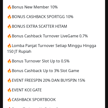
🔥Bonus New Member 10%
🔥BONUS CASHBACK SPORTGG 10%
🔥BONUS EXTRA SCATTER HITAM
🔥Bonus Cashback Turnover LiveGame 0.7%
🔥Lomba Panjat Turnover Setiap Minggu Hingga
150 JT Rupiah
🔥Bonus Turnover Slot Up to 0.5%
🔥Bonus Cashback Up to 3% Slot Game
🔥EVENT FREESPIN 20% DAN BUYSPIN 15%
🔥EVENT KOI GATE
🔥
CASHBACK SPORTBOOK