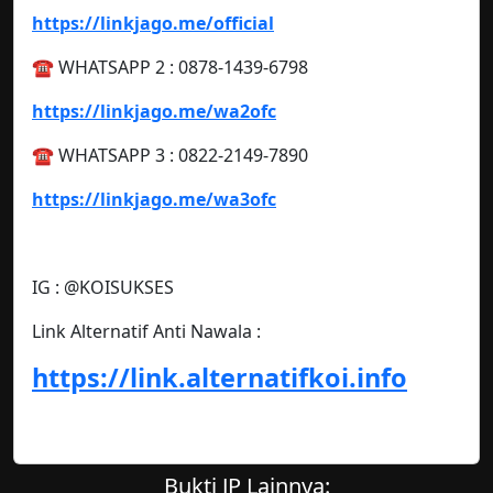
https://linkjago.me/official
☎️ WHATSAPP 2 : 0878-1439-6798
https://linkjago.me/wa2ofc
☎️ WHATSAPP 3 : 0822-2149-7890
https://linkjago.me/wa3ofc
IG : @KOISUKSES
Link Alternatif Anti Nawala :
https://link.alternatifkoi.info
Bukti JP Lainnya: