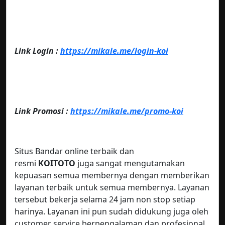
Link Login :
https://mikale.me/login-koi
Link Promosi :
https://mikale.me/promo-koi
Situs Bandar online terbaik dan
resmi
KOITOTO
juga sangat mengutamakan
kepuasan semua membernya dengan memberikan
layanan terbaik untuk semua membernya. Layanan
tersebut bekerja selama 24 jam non stop setiap
harinya. Layanan ini pun sudah didukung juga oleh
customer service berpengalaman dan profesional