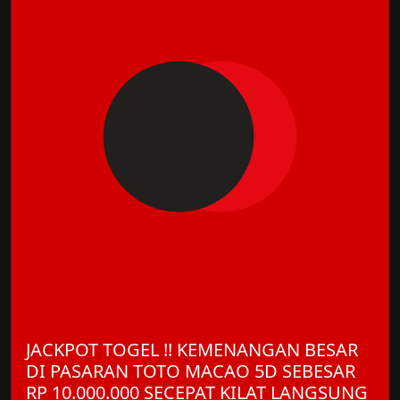
JACKPOT TOGEL !! KEMENANGAN BESAR
DI PASARAN TOTO MACAO 5D SEBESAR
RP 10.000.000 SECEPAT KILAT LANGSUNG