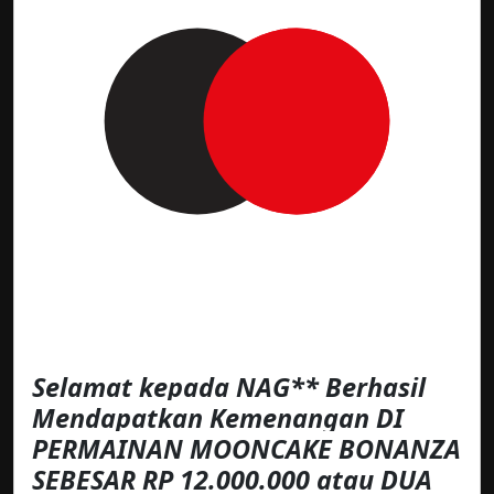
Selamat kepada NAG** Berhasil
Mendapatkan Kemenangan DI
PERMAINAN MOONCAKE BONANZA
SEBESAR RP 12.000.000 atau DUA