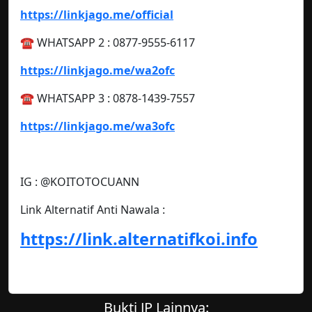
https://linkjago.me/official
☎️ WHATSAPP 2 : 0877-9555-6117
https://linkjago.me/wa2ofc
☎️ WHATSAPP 3 : 0878-1439-7557
https://linkjago.me/wa3ofc
IG : @KOITOTOCUANN
Link Alternatif Anti Nawala :
https://link.alternatifkoi.info
Bukti JP Lainnya: