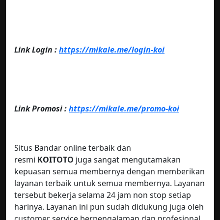
Link Login :
https://mikale.me/login-koi
Link Promosi :
https://mikale.me/promo-koi
Situs Bandar online terbaik dan
resmi
KOITOTO
juga sangat mengutamakan
kepuasan semua membernya dengan memberikan
layanan terbaik untuk semua membernya. Layanan
tersebut bekerja selama 24 jam non stop setiap
harinya. Layanan ini pun sudah didukung juga oleh
customer service berpengalaman dan profesional