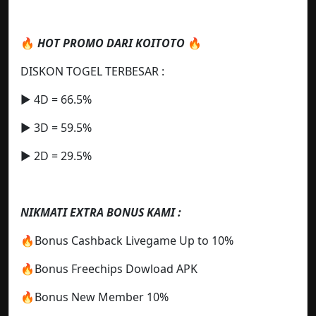
🔥
HOT PROMO DARI KOITOTO
🔥
DISKON TOGEL TERBESAR :
▶️ 4D = 66.5%
▶️ 3D = 59.5%
▶️ 2D = 29.5%
NIKMATI EXTRA BONUS KAMI :
🔥Bonus Cashback Livegame Up to 10%
🔥Bonus Freechips Dowload APK
🔥Bonus New Member 10%