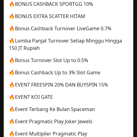
🔥BONUS CASHBACK SPORTGG 10%
🔥BONUS EXTRA SCATTER HITAM
🔥Bonus Cashback Turnover LiveGame 0.7%
🔥Lomba Panjat Turnover Setiap Minggu Hingga
150 JT Rupiah
🔥Bonus Turnover Slot Up to 0.5%
🔥Bonus Cashback Up to 3% Slot Game
🔥EVENT FREESPIN 20% DAN BUYSPIN 15%
🔥EVENT KOI GATE
🔥Event Terbang Ke Bulan Spaceman
🔥Event Pragmatic Play Joker Jewels
🔥Event Multiplier Pragmatic Play