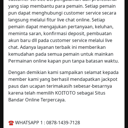
yang siap membantu para pemain. Setiap pemain
pun dapat menghubungi customer service secara
langsung melalui fitur live chat online. Setiap
pemain dapat mengajukan pertanyaan, keluhan,
meminta saran, konfirmasi deposit, pembuatan
akun baru dll pada customer service melalui live
chat. Adanya layanan terbaik ini memberikan
kemudahan pada semua pemain untuk mainkan
Permainan online kapan pun tanpa batasan waktu.
Dengan demikian kami sampaikan selamat kepada
member kami yang berhasil mendapatkan jackpot
paus dan ucapan terimakasih sebesar-besarnya
karena telah memilih KOITOTO sebagai Situs
Bandar Online Terpercaya.
☎️ WHATSAPP 1 : 0878-1439-7128