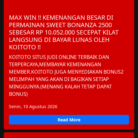
MAX WIN !! KEMENANGAN BESAR DI
PERMAINAN SWEET BONANZA 2500
SEBESAR RP 10.052.000 SECEPAT KILAT
LANGSUNG DI BAYAR LUNAS OLEH
KOITOTO !!
KOITOTO SITUS JUDI ONLINE TERBAIK DAN
TERPERCAYA,MEMBAYAR KEMENANGAN
MEMBER.KOITOTO JUGA MENYEDIAKAN BONUS2
MELIMPAH YANG AKAN DI BAGIKAN SETIAP
MINGGUNYA.(MENANG KALAH TETAP DAPAT
BONUS)
Senin, 10 Agustus 2026
Read More