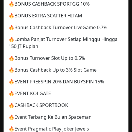
🔥BONUS CASHBACK SPORTGG 10%
🔥BONUS EXTRA SCATTER HITAM
🔥Bonus Cashback Turnover LiveGame 0.7%
🔥Lomba Panjat Turnover Setiap Minggu Hingga
150 JT Rupiah
🔥Bonus Turnover Slot Up to 0.5%
🔥Bonus Cashback Up to 3% Slot Game
🔥EVENT FREESPIN 20% DAN BUYSPIN 15%
🔥EVENT KOI GATE
🔥
CASHBACK SPORTBOOK
🔥Event Terbang Ke Bulan Spaceman
🔥Event Pragmatic Play Joker Jewels