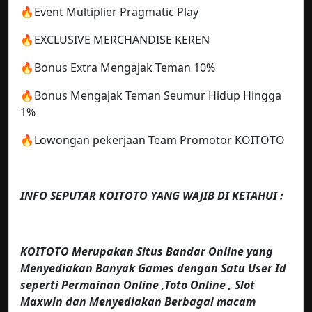
🔥Event Multiplier Pragmatic Play
🔥EXCLUSIVE MERCHANDISE KEREN
🔥Bonus Extra Mengajak Teman 10%
🔥Bonus Mengajak Teman Seumur Hidup Hingga
1%
🔥Lowongan pekerjaan Team Promotor KOITOTO
INFO SEPUTAR KOITOTO YANG WAJIB DI KETAHUI :
KOITOTO Merupakan Situs Bandar Online yang
Menyediakan Banyak Games dengan Satu User Id
seperti Permainan Online ,Toto Online , Slot
Maxwin dan Menyediakan Berbagai macam