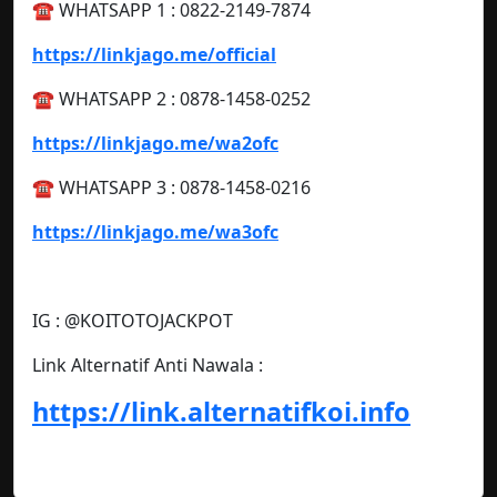
☎️ WHATSAPP 1 : 0822-2149-7874
https://linkjago.me/official
☎️ WHATSAPP 2 : 0878-1458-0252
https://linkjago.me/wa2ofc
☎️ WHATSAPP 3 : 0878-1458-0216
https://linkjago.me/wa3ofc
IG : @KOITOTOJACKPOT
Link Alternatif Anti Nawala :
https://link.alternatifkoi.info