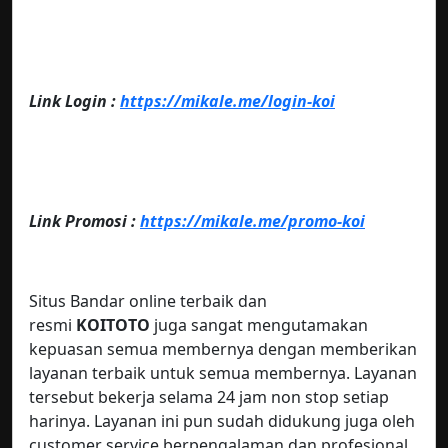
Link Login :
https://mikale.me/login-koi
Link Promosi :
https://mikale.me/promo-koi
Situs Bandar online terbaik dan
resmi
KOITOTO
juga sangat mengutamakan
kepuasan semua membernya dengan memberikan
layanan terbaik untuk semua membernya. Layanan
tersebut bekerja selama 24 jam non stop setiap
harinya. Layanan ini pun sudah didukung juga oleh
customer service berpengalaman dan profesional