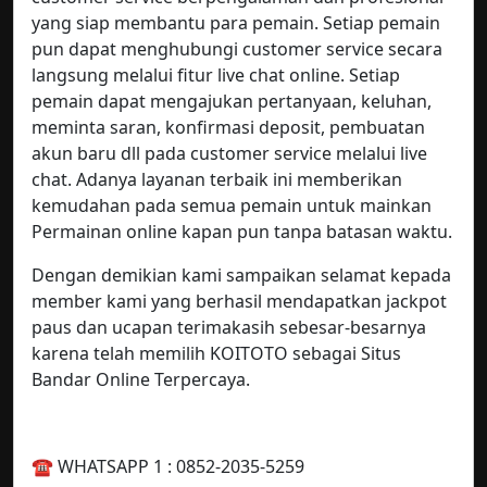
yang siap membantu para pemain. Setiap pemain
pun dapat menghubungi customer service secara
langsung melalui fitur live chat online. Setiap
pemain dapat mengajukan pertanyaan, keluhan,
meminta saran, konfirmasi deposit, pembuatan
akun baru dll pada customer service melalui live
chat. Adanya layanan terbaik ini memberikan
kemudahan pada semua pemain untuk mainkan
Permainan online kapan pun tanpa batasan waktu.
Dengan demikian kami sampaikan selamat kepada
member kami yang berhasil mendapatkan jackpot
paus dan ucapan terimakasih sebesar-besarnya
karena telah memilih KOITOTO sebagai Situs
Bandar Online Terpercaya.
☎️ WHATSAPP 1 : 0852-2035-5259