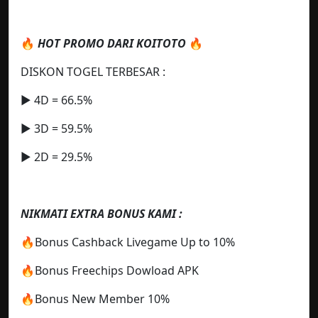
🔥
HOT PROMO DARI KOITOTO
🔥
DISKON TOGEL TERBESAR :
▶️ 4D = 66.5%
▶️ 3D = 59.5%
▶️ 2D = 29.5%
NIKMATI EXTRA BONUS KAMI :
🔥Bonus Cashback Livegame Up to 10%
🔥Bonus Freechips Dowload APK
🔥Bonus New Member 10%