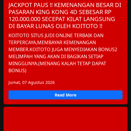
JACKPOT PAUS !! KEMENANGAN BESAR DI
PASARAN KING KONG 4D SEBESAR RP
120.000.000 SECEPAT KILAT LANGSUNG
DI BAYAR LUNAS OLEH KOITOTO !!
KOITOTO SITUS JUDI ONLINE TERBAIK DAN
TERPERCAYA,MEMBAYAR KEMENANGAN
MEMBER.KOITOTO JUGA MENYEDIAKAN BONUS2
MELIMPAH YANG AKAN DI BAGIKAN SETIAP
MINGGUNYA.(MENANG KALAH TETAP DAPAT
BONUS)
Jumat, 07 Agustus 2026
Read More