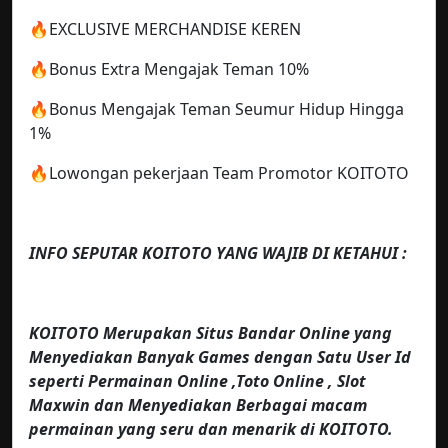
🔥EXCLUSIVE MERCHANDISE KEREN
🔥Bonus Extra Mengajak Teman 10%
🔥Bonus Mengajak Teman Seumur Hidup Hingga
1%
🔥Lowongan pekerjaan Team Promotor KOITOTO
INFO SEPUTAR KOITOTO YANG WAJIB DI KETAHUI :
KOITOTO Merupakan Situs Bandar Online yang
Menyediakan Banyak Games dengan Satu User Id
seperti Permainan Online ,Toto Online , Slot
Maxwin dan Menyediakan Berbagai macam
permainan yang seru dan menarik di KOITOTO.