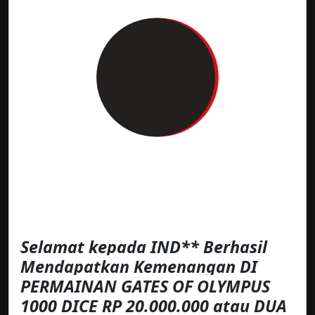
Selamat kepada IND** Berhasil
Mendapatkan Kemenangan DI
PERMAINAN GATES OF OLYMPUS
1000 DICE RP 20.000.000 atau DUA