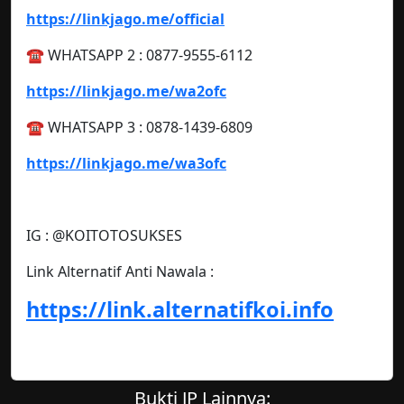
https://linkjago.me/official
☎️ WHATSAPP 2 : 0877-9555-6112
https://linkjago.me/wa2ofc
☎️ WHATSAPP 3 : 0878-1439-6809
https://linkjago.me/wa3ofc
IG : @KOITOTOSUKSES
Link Alternatif Anti Nawala :
https://link.alternatifkoi.info
Bukti JP Lainnya: