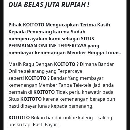
DUA BELAS JUTA RUPIAH !
Pihak KOITOTO Mengucapkan Terima Kasih
Kepada Pemenang karena Sudah
mempercayakan kami sebagai SITUS
PERMAINAN ONLINE TERPERCAYA yang
membayar kemenangan Member Hingga Lunas.
Masih Ragu Dengan
KOITOTO
? Dimana Bandar
Online sekarang yang Terpercaya
seperti
KOITOTO
? Bandar Yang membayar
kemenangan Member Tanpa Tele-tele. Jadi anda
bermain di
KOITOTO
Tidak perlu khawatir pada
Situs
KOITOTO
karena kemenangan berapa pun
pasti dibayar lunas kepada pemenang.
KOITOTO
Bukan bandar online kaleng – kaleng
bosku tapi Pasti Bayar !!