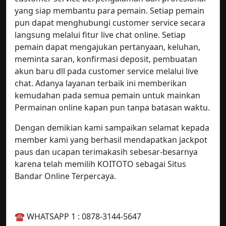
yang siap membantu para pemain. Setiap pemain
pun dapat menghubungi customer service secara
langsung melalui fitur live chat online. Setiap
pemain dapat mengajukan pertanyaan, keluhan,
meminta saran, konfirmasi deposit, pembuatan
akun baru dll pada customer service melalui live
chat. Adanya layanan terbaik ini memberikan
kemudahan pada semua pemain untuk mainkan
Permainan online kapan pun tanpa batasan waktu.
Dengan demikian kami sampaikan selamat kepada
member kami yang berhasil mendapatkan jackpot
paus dan ucapan terimakasih sebesar-besarnya
karena telah memilih KOITOTO sebagai Situs
Bandar Online Terpercaya.
☎️ WHATSAPP 1 : 0878-3144-5647