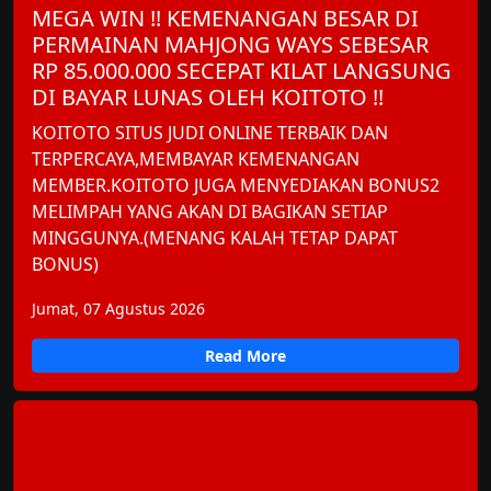
MEGA WIN !! KEMENANGAN BESAR DI
PERMAINAN MAHJONG WAYS SEBESAR
RP 85.000.000 SECEPAT KILAT LANGSUNG
DI BAYAR LUNAS OLEH KOITOTO !!
KOITOTO SITUS JUDI ONLINE TERBAIK DAN
TERPERCAYA,MEMBAYAR KEMENANGAN
MEMBER.KOITOTO JUGA MENYEDIAKAN BONUS2
MELIMPAH YANG AKAN DI BAGIKAN SETIAP
MINGGUNYA.(MENANG KALAH TETAP DAPAT
BONUS)
Jumat, 07 Agustus 2026
Read More