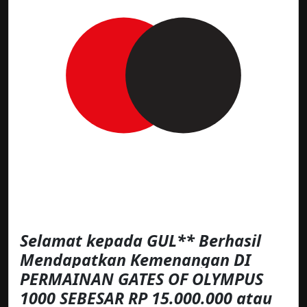
Selamat kepada GUL** Berhasil
Mendapatkan Kemenangan DI
PERMAINAN GATES OF OLYMPUS
1000 SEBESAR RP 15.000.000 atau