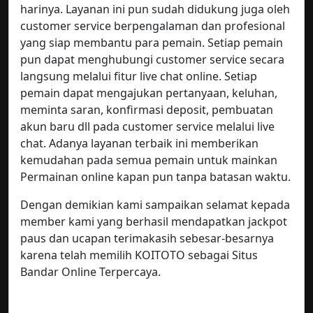
harinya. Layanan ini pun sudah didukung juga oleh
customer service berpengalaman dan profesional
yang siap membantu para pemain. Setiap pemain
pun dapat menghubungi customer service secara
langsung melalui fitur live chat online. Setiap
pemain dapat mengajukan pertanyaan, keluhan,
meminta saran, konfirmasi deposit, pembuatan
akun baru dll pada customer service melalui live
chat. Adanya layanan terbaik ini memberikan
kemudahan pada semua pemain untuk mainkan
Permainan online kapan pun tanpa batasan waktu.
Dengan demikian kami sampaikan selamat kepada
member kami yang berhasil mendapatkan jackpot
paus dan ucapan terimakasih sebesar-besarnya
karena telah memilih KOITOTO sebagai Situs
Bandar Online Terpercaya.