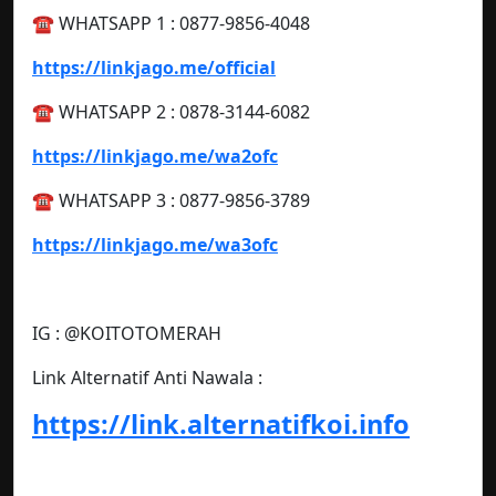
☎️ WHATSAPP 1 : 0877-9856-4048
https://linkjago.me/official
☎️ WHATSAPP 2 : 0878-3144-6082
https://linkjago.me/wa2ofc
☎️ WHATSAPP 3 : 0877-9856-3789
https://linkjago.me/wa3ofc
IG : @KOITOTOMERAH
Link Alternatif Anti Nawala :
https://link.alternatifkoi.info