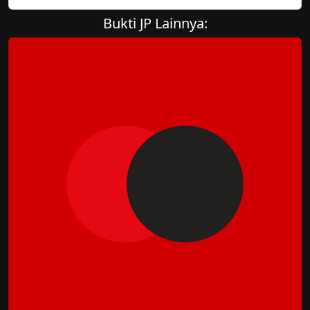
Bukti JP Lainnya: