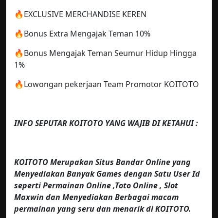
🔥EXCLUSIVE MERCHANDISE KEREN
🔥Bonus Extra Mengajak Teman 10%
🔥Bonus Mengajak Teman Seumur Hidup Hingga
1%
🔥Lowongan pekerjaan Team Promotor KOITOTO
INFO SEPUTAR KOITOTO YANG WAJIB DI KETAHUI :
KOITOTO Merupakan Situs Bandar Online yang
Menyediakan Banyak Games dengan Satu User Id
seperti Permainan Online ,Toto Online , Slot
Maxwin dan Menyediakan Berbagai macam
permainan yang seru dan menarik di KOITOTO.