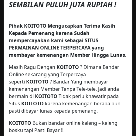
SEMBILAN PULUH JUTA RUPIAH !
Pihak KOITOTO Mengucapkan Terima Kasih
Kepada Pemenang karena Sudah
mempercayakan kami sebagai SITUS
PERMAINAN ONLINE TERPERCAYA yang
membayar kemenangan Member Hingga Lunas.
Masih Ragu Dengan
KOITOTO
? Dimana Bandar
Online sekarang yang Terpercaya
seperti
KOITOTO
? Bandar Yang membayar
kemenangan Member Tanpa Tele-tele. Jadi anda
bermain di
KOITOTO
Tidak perlu khawatir pada
Situs
KOITOTO
karena kemenangan berapa pun
pasti dibayar lunas kepada pemenang.
KOITOTO
Bukan bandar online kaleng – kaleng
bosku tapi Pasti Bayar !!