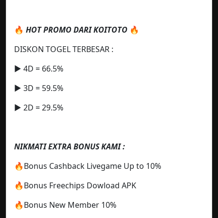
🔥
HOT PROMO DARI KOITOTO
🔥
DISKON TOGEL TERBESAR :
▶️ 4D = 66.5%
▶️ 3D = 59.5%
▶️ 2D = 29.5%
NIKMATI EXTRA BONUS KAMI :
🔥Bonus Cashback Livegame Up to 10%
🔥Bonus Freechips Dowload APK
🔥Bonus New Member 10%