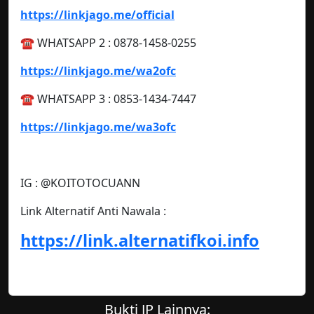
https://linkjago.me/official
☎️ WHATSAPP 2 : 0878-1458-0255
https://linkjago.me/wa2ofc
☎️ WHATSAPP 3 : 0853-1434-7447
https://linkjago.me/wa3ofc
IG : @KOITOTOCUANN
Link Alternatif Anti Nawala :
https://link.alternatifkoi.info
Bukti JP Lainnya: