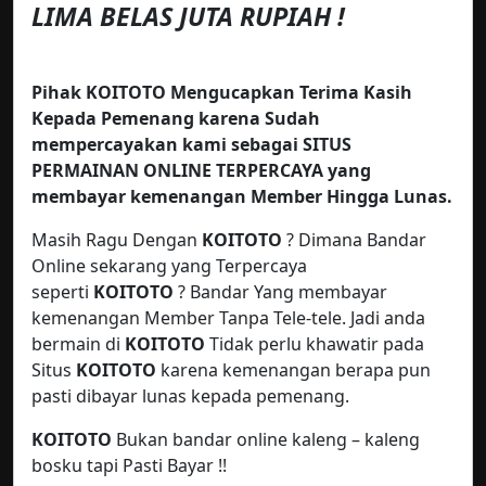
LIMA BELAS JUTA RUPIAH !
Pihak KOITOTO Mengucapkan Terima Kasih
Kepada Pemenang karena Sudah
mempercayakan kami sebagai SITUS
PERMAINAN ONLINE TERPERCAYA yang
membayar kemenangan Member Hingga Lunas.
Masih Ragu Dengan
KOITOTO
? Dimana Bandar
Online sekarang yang Terpercaya
seperti
KOITOTO
? Bandar Yang membayar
kemenangan Member Tanpa Tele-tele. Jadi anda
bermain di
KOITOTO
Tidak perlu khawatir pada
Situs
KOITOTO
karena kemenangan berapa pun
pasti dibayar lunas kepada pemenang.
KOITOTO
Bukan bandar online kaleng – kaleng
bosku tapi Pasti Bayar !!