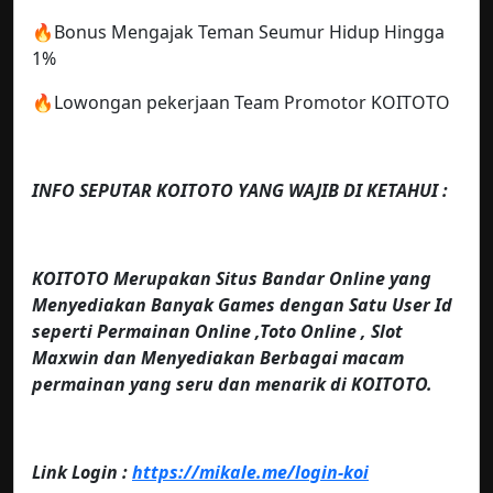
🔥Bonus Mengajak Teman Seumur Hidup Hingga
1%
🔥Lowongan pekerjaan Team Promotor KOITOTO
INFO SEPUTAR KOITOTO YANG WAJIB DI KETAHUI :
KOITOTO Merupakan Situs Bandar Online yang
Menyediakan Banyak Games dengan Satu User Id
seperti Permainan Online ,Toto Online , Slot
Maxwin dan Menyediakan Berbagai macam
permainan yang seru dan menarik di KOITOTO.
Link Login :
https://mikale.me/login-koi