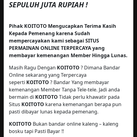
SEPULUH JUTA RUPIAH !
Pihak KOITOTO Mengucapkan Terima Kasih
Kepada Pemenang karena Sudah
mempercayakan kami sebagai SITUS
PERMAINAN ONLINE TERPERCAYA yang
membayar kemenangan Member Hingga Lunas.
Masih Ragu Dengan
KOITOTO
? Dimana Bandar
Online sekarang yang Terpercaya
seperti
KOITOTO
? Bandar Yang membayar
kemenangan Member Tanpa Tele-tele. Jadi anda
bermain di
KOITOTO
Tidak perlu khawatir pada
Situs
KOITOTO
karena kemenangan berapa pun
pasti dibayar lunas kepada pemenang.
KOITOTO
Bukan bandar online kaleng – kaleng
bosku tapi Pasti Bayar !!