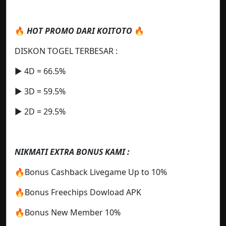
🔥
HOT PROMO DARI KOITOTO
🔥
DISKON TOGEL TERBESAR :
▶️ 4D = 66.5%
▶️ 3D = 59.5%
▶️ 2D = 29.5%
NIKMATI EXTRA BONUS KAMI :
🔥Bonus Cashback Livegame Up to 10%
🔥Bonus Freechips Dowload APK
🔥Bonus New Member 10%