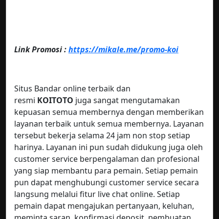
Link Promosi :
https://mikale.me/promo-koi
Situs Bandar online terbaik dan
resmi
KOITOTO
juga sangat mengutamakan
kepuasan semua membernya dengan memberikan
layanan terbaik untuk semua membernya. Layanan
tersebut bekerja selama 24 jam non stop setiap
harinya. Layanan ini pun sudah didukung juga oleh
customer service berpengalaman dan profesional
yang siap membantu para pemain. Setiap pemain
pun dapat menghubungi customer service secara
langsung melalui fitur live chat online. Setiap
pemain dapat mengajukan pertanyaan, keluhan,
meminta saran, konfirmasi deposit, pembuatan