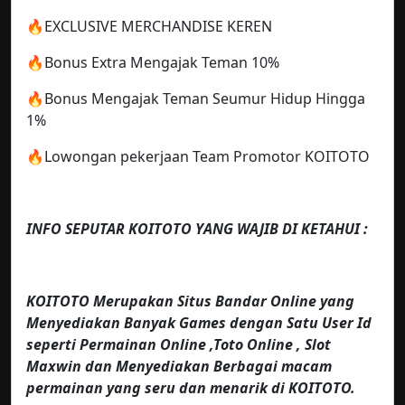
🔥EXCLUSIVE MERCHANDISE KEREN
🔥Bonus Extra Mengajak Teman 10%
🔥Bonus Mengajak Teman Seumur Hidup Hingga
1%
🔥Lowongan pekerjaan Team Promotor KOITOTO
INFO SEPUTAR KOITOTO YANG WAJIB DI KETAHUI :
KOITOTO Merupakan Situs Bandar Online yang
Menyediakan Banyak Games dengan Satu User Id
seperti Permainan Online ,Toto Online , Slot
Maxwin dan Menyediakan Berbagai macam
permainan yang seru dan menarik di KOITOTO.