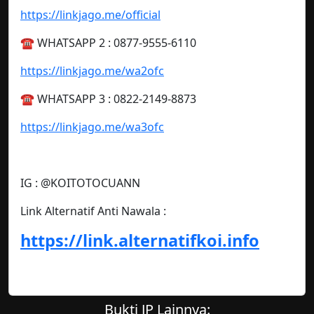
https://linkjago.me/official
☎️ WHATSAPP 2 : 0877-9555-6110
https://linkjago.me/wa2ofc
☎️ WHATSAPP 3 : 0822-2149-8873
https://linkjago.me/wa3ofc
IG : @KOITOTOCUANN
Link Alternatif Anti Nawala :
https://link.alternatifkoi.info
Bukti JP Lainnya: