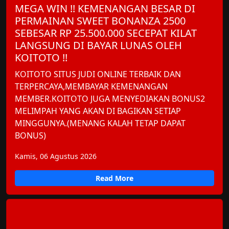
MEGA WIN !! KEMENANGAN BESAR DI
PERMAINAN SWEET BONANZA 2500
SEBESAR RP 25.500.000 SECEPAT KILAT
LANGSUNG DI BAYAR LUNAS OLEH
KOITOTO !!
KOITOTO SITUS JUDI ONLINE TERBAIK DAN
TERPERCAYA,MEMBAYAR KEMENANGAN
MEMBER.KOITOTO JUGA MENYEDIAKAN BONUS2
MELIMPAH YANG AKAN DI BAGIKAN SETIAP
MINGGUNYA.(MENANG KALAH TETAP DAPAT
BONUS)
Kamis, 06 Agustus 2026
Read More