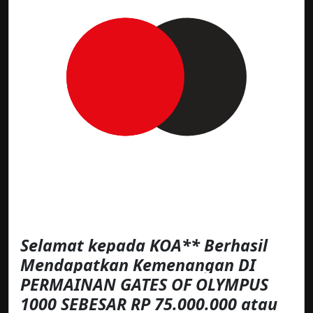
Selamat kepada KOA** Berhasil
Mendapatkan Kemenangan DI
PERMAINAN GATES OF OLYMPUS
1000 SEBESAR RP 75.000.000 atau