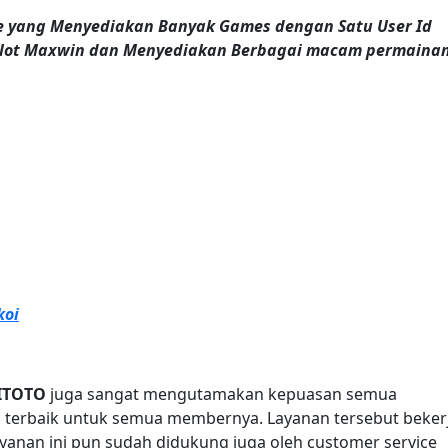
e yang Menyediakan Banyak Games dengan Satu User Id
 , Slot Maxwin dan Menyediakan Berbagai macam permaina
koi
ITOTO
juga sangat mengutamakan kepuasan semua
erbaik untuk semua membernya. Layanan tersebut beker
ayanan ini pun sudah didukung juga oleh customer service