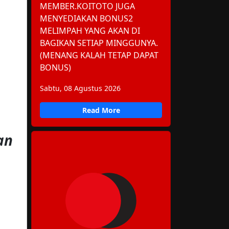
MEMBER.KOITOTO JUGA
MENYEDIAKAN BONUS2
MELIMPAH YANG AKAN DI
BAGIKAN SETIAP MINGGUNYA.
(MENANG KALAH TETAP DAPAT
BONUS)
Sabtu, 08 Agustus 2026
Read More
an