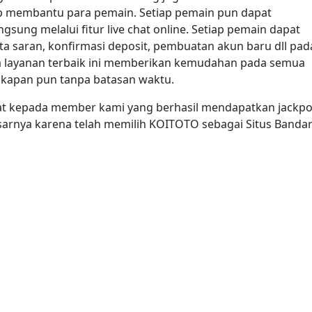
p membantu para pemain. Setiap pemain pun dapat
sung melalui fitur live chat online. Setiap pemain dapat
 saran, konfirmasi deposit, pembuatan akun baru dll pad
nya layanan terbaik ini memberikan kemudahan pada semua
kapan pun tanpa batasan waktu.
t kepada member kami yang berhasil mendapatkan jackpo
sarnya karena telah memilih KOITOTO sebagai Situs Banda