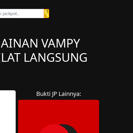
MAINAN VAMPY
KILAT LANGSUNG
Bukti JP Lainnya: