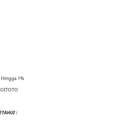
 Hingga 1%
KOITOTO
ETAHUI :