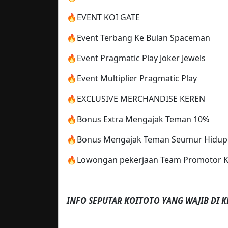
🔥EVENT KOI GATE
🔥Event Terbang Ke Bulan Spaceman
🔥Event Pragmatic Play Joker Jewels
🔥Event Multiplier Pragmatic Play
🔥EXCLUSIVE MERCHANDISE KEREN
🔥Bonus Extra Mengajak Teman 10%
🔥Bonus Mengajak Teman Seumur Hidup
🔥Lowongan pekerjaan Team Promotor 
INFO SEPUTAR KOITOTO YANG WAJIB DI K