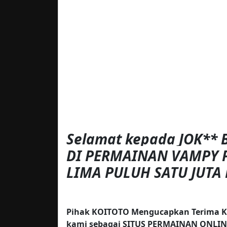
Selamat kepada JOK**
DI PERMAINAN VAMPY PA
LIMA PULUH SATU JUTA 
Pihak KOITOTO Mengucapkan Terima 
kami sebagai SITUS PERMAINAN ONLI