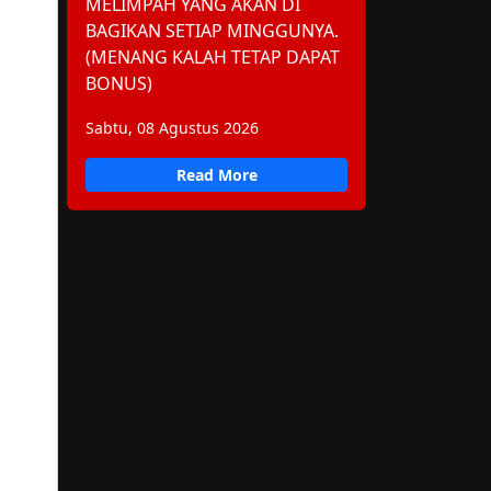
MELIMPAH YANG AKAN DI
BAGIKAN SETIAP MINGGUNYA.
(MENANG KALAH TETAP DAPAT
BONUS)
Sabtu, 08 Agustus 2026
Read More