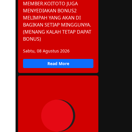
MEMBER.KOITOTO JUGA
MENYEDIAKAN BONUS2
MELIMPAH YANG AKAN DI
BAGIKAN SETIAP MINGGUNYA.
(MENANG KALAH TETAP DAPAT
BONUS)
Sabtu, 08 Agustus 2026
Read More