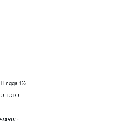
 Hingga 1%
KOITOTO
ETAHUI :