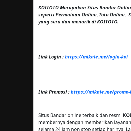
KOITOTO Merupakan Situs Bandar Onlin
seperti Permainan Online ,Toto Online
yang seru dan menarik di KOITOTO.
Link Login :
https://mikale.me/login-koi
Link Promosi :
https://mikale.me/promo-
Situs Bandar online terbaik dan resmi
KO
membernya dengan memberikan layanan t
selama 24 jam non stop setiap harinya. L