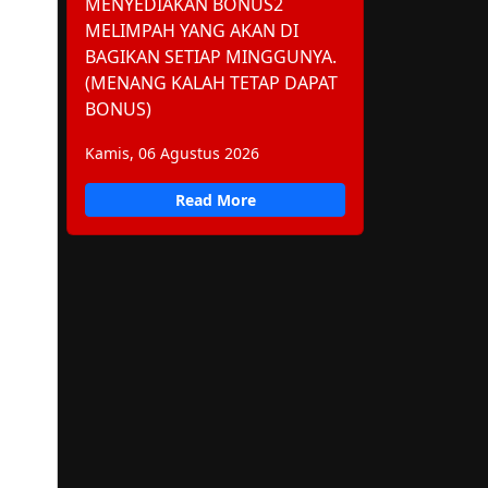
MENYEDIAKAN BONUS2
MELIMPAH YANG AKAN DI
BAGIKAN SETIAP MINGGUNYA.
(MENANG KALAH TETAP DAPAT
BONUS)
Kamis, 06 Agustus 2026
Read More