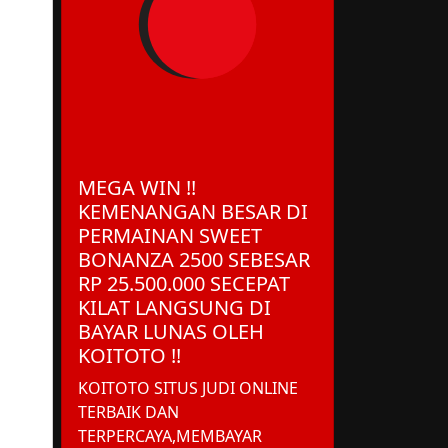
MEGA WIN !!
KEMENANGAN BESAR DI
PERMAINAN SWEET
BONANZA 2500 SEBESAR
RP 25.500.000 SECEPAT
KILAT LANGSUNG DI
BAYAR LUNAS OLEH
KOITOTO !!
KOITOTO SITUS JUDI ONLINE
TERBAIK DAN
TERPERCAYA,MEMBAYAR