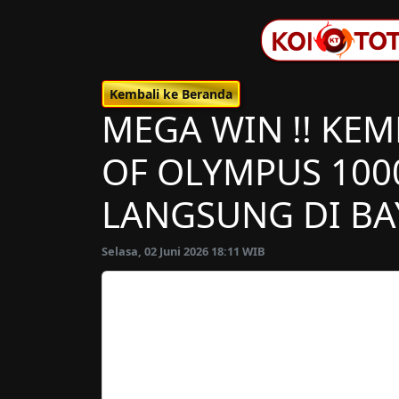
Kembali ke Beranda
MEGA WIN !! KE
OF OLYMPUS 1000
LANGSUNG DI BAY
Selasa, 02 Juni 2026 18:11 WIB