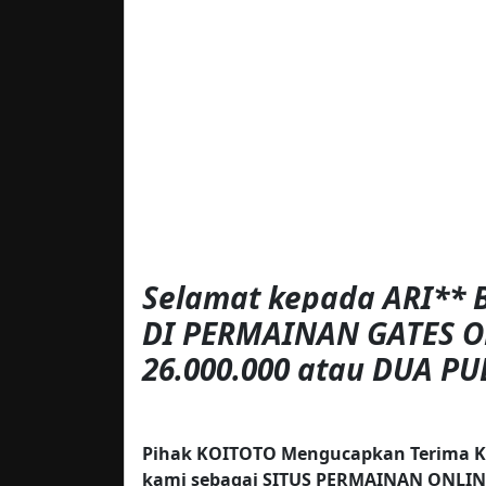
Selamat kepada ARI**
DI PERMAINAN GATES O
26.000.000 atau DUA P
Pihak KOITOTO Mengucapkan Terima 
kami sebagai SITUS PERMAINAN ONLI