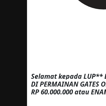
Selamat kepada LUP**
DI PERMAINAN GATES O
RP 60.000.000 atau EN