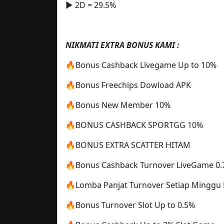
▶️ 2D = 29.5%
NIKMATI EXTRA BONUS KAMI :
🔥Bonus Cashback Livegame Up to 10%
🔥Bonus Freechips Dowload APK
🔥Bonus New Member 10%
🔥BONUS CASHBACK SPORTGG 10%
🔥BONUS EXTRA SCATTER HITAM
🔥Bonus Cashback Turnover LiveGame 0
🔥Lomba Panjat Turnover Setiap Minggu 
🔥Bonus Turnover Slot Up to 0.5%