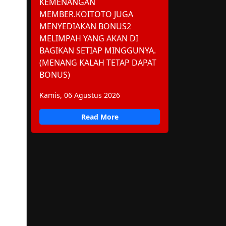
KEMENANGAN
MEMBER.KOITOTO JUGA
MENYEDIAKAN BONUS2
MELIMPAH YANG AKAN DI
BAGIKAN SETIAP MINGGUNYA.
(MENANG KALAH TETAP DAPAT
BONUS)
Kamis, 06 Agustus 2026
Read More