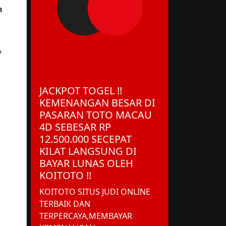
n
?
JACKPOT TOGEL !!
KEMENANGAN BESAR DI
PASARAN TOTO MACAU
4D SEBESAR RP
12.500.000 SECEPAT
KILAT LANGSUNG DI
BAYAR LUNAS OLEH
KOITOTO !!
KOITOTO SITUS JUDI ONLINE
TERBAIK DAN
TERPERCAYA,MEMBAYAR