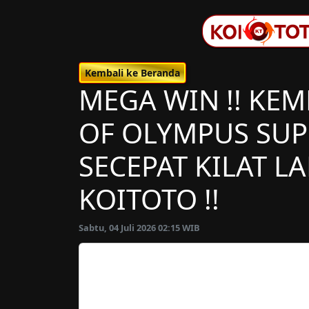
Kembali ke Beranda
MEGA WIN !! KE
OF OLYMPUS SUPE
SECEPAT KILAT 
KOITOTO !!
Sabtu, 04 Juli 2026 02:15 WIB