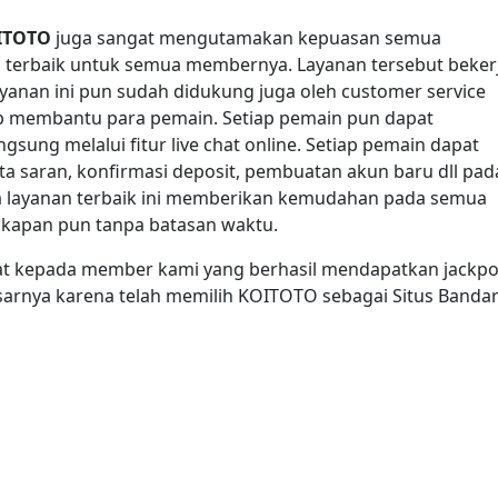
ITOTO
juga sangat mengutamakan kepuasan semua
erbaik untuk semua membernya. Layanan tersebut beker
ayanan ini pun sudah didukung juga oleh customer service
p membantu para pemain. Setiap pemain pun dapat
sung melalui fitur live chat online. Setiap pemain dapat
 saran, konfirmasi deposit, pembuatan akun baru dll pad
nya layanan terbaik ini memberikan kemudahan pada semua
kapan pun tanpa batasan waktu.
t kepada member kami yang berhasil mendapatkan jackpo
sarnya karena telah memilih KOITOTO sebagai Situs Banda