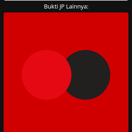
Bukti JP Lainnya: