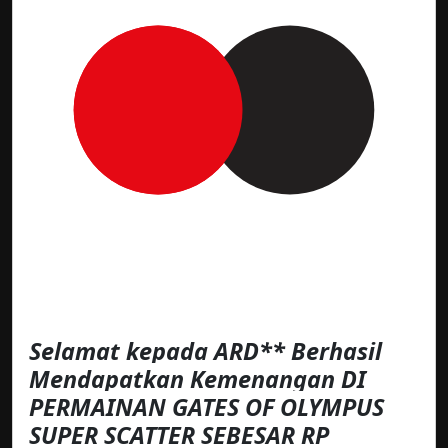
Selamat kepada ARD** Berhasil
Mendapatkan Kemenangan DI
PERMAINAN GATES OF OLYMPUS
SUPER SCATTER SEBESAR RP