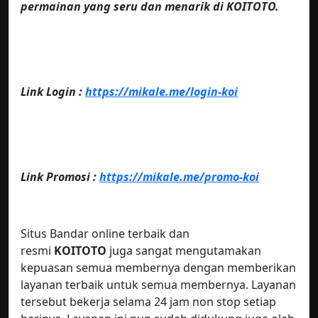
permainan yang seru dan menarik di KOITOTO.
Link Login :
https://mikale.me/login-koi
Link Promosi :
https://mikale.me/promo-koi
Situs Bandar online terbaik dan
resmi
KOITOTO
juga sangat mengutamakan
kepuasan semua membernya dengan memberikan
layanan terbaik untuk semua membernya. Layanan
tersebut bekerja selama 24 jam non stop setiap