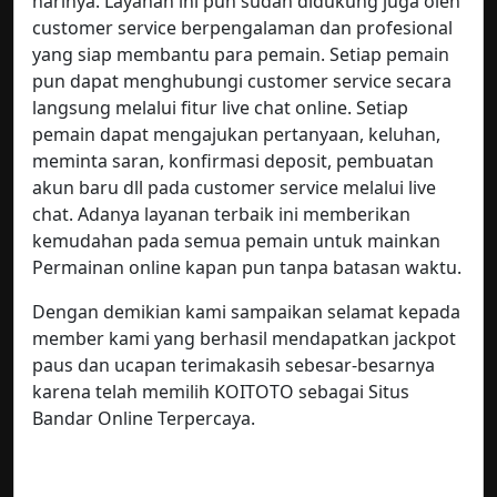
harinya. Layanan ini pun sudah didukung juga oleh
customer service berpengalaman dan profesional
yang siap membantu para pemain. Setiap pemain
pun dapat menghubungi customer service secara
langsung melalui fitur live chat online. Setiap
pemain dapat mengajukan pertanyaan, keluhan,
meminta saran, konfirmasi deposit, pembuatan
akun baru dll pada customer service melalui live
chat. Adanya layanan terbaik ini memberikan
kemudahan pada semua pemain untuk mainkan
Permainan online kapan pun tanpa batasan waktu.
Dengan demikian kami sampaikan selamat kepada
member kami yang berhasil mendapatkan jackpot
paus dan ucapan terimakasih sebesar-besarnya
karena telah memilih KOITOTO sebagai Situs
Bandar Online Terpercaya.