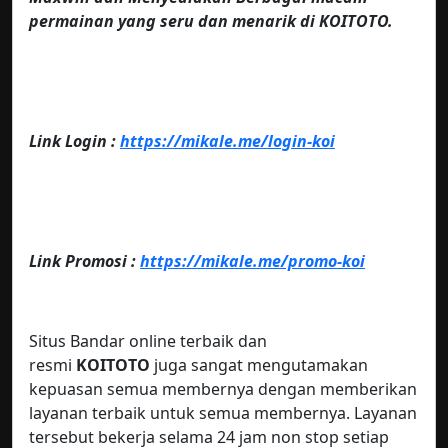
permainan yang seru dan menarik di KOITOTO.
Link Login :
https://mikale.me/login-koi
Link Promosi :
https://mikale.me/promo-koi
Situs Bandar online terbaik dan
resmi
KOITOTO
juga sangat mengutamakan
kepuasan semua membernya dengan memberikan
layanan terbaik untuk semua membernya. Layanan
tersebut bekerja selama 24 jam non stop setiap