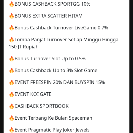
🔥BONUS CASHBACK SPORTGG 10%
🔥BONUS EXTRA SCATTER HITAM
🔥Bonus Cashback Turnover LiveGame 0.7%
🔥Lomba Panjat Turnover Setiap Minggu Hingga
150 JT Rupiah
🔥Bonus Turnover Slot Up to 0.5%
🔥Bonus Cashback Up to 3% Slot Game
🔥EVENT FREESPIN 20% DAN BUYSPIN 15%
🔥EVENT KOI GATE
🔥
CASHBACK SPORTBOOK
🔥Event Terbang Ke Bulan Spaceman
🔥Event Pragmatic Play Joker Jewels