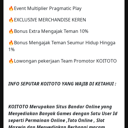
🔥Event Multiplier Pragmatic Play
🔥EXCLUSIVE MERCHANDISE KEREN
🔥Bonus Extra Mengajak Teman 10%
🔥Bonus Mengajak Teman Seumur Hidup Hingga
1%
🔥Lowongan pekerjaan Team Promotor KOITOTO
INFO SEPUTAR KOITOTO YANG WAJIB DI KETAHUI :
KOITOTO Merupakan Situs Bandar Online yang
Menyediakan Banyak Games dengan Satu User Id
seperti Permainan Online ,Toto Online , Slot
Maxwin dan Menyediakan Berbagai macam