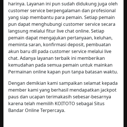
harinya. Layanan ini pun sudah didukung juga oleh
customer service berpengalaman dan profesional
yang siap membantu para pemain. Setiap pemain
pun dapat menghubungi customer service secara
langsung melalui fitur live chat online. Setiap
pemain dapat mengajukan pertanyaan, keluhan,
meminta saran, konfirmasi deposit, pembuatan
akun baru dll pada customer service melalui live
chat. Adanya layanan terbaik ini memberikan
kemudahan pada semua pemain untuk mainkan
Permainan online kapan pun tanpa batasan waktu.
Dengan demikian kami sampaikan selamat kepada
member kami yang berhasil mendapatkan jackpot
paus dan ucapan terimakasih sebesar-besarnya
karena telah memilih KOITOTO sebagai Situs
Bandar Online Terpercaya.