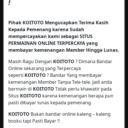
!
Pihak KOITOTO Mengucapkan Terima Kasih
Kepada Pemenang karena Sudah
mempercayakan kami sebagai SITUS
PERMAINAN ONLINE TERPERCAYA yang
membayar kemenangan Member Hingga Lunas.
Masih Ragu Dengan
KOITOTO
? Dimana Bandar
Online sekarang yang Terpercaya
seperti
KOITOTO
? Bandar Yang membayar
kemenangan Member Tanpa Tele-tele. Jadi anda
bermain di
KOITOTO
Tidak perlu khawatir pada
Situs
KOITOTO
karena kemenangan berapa pun
pasti dibayar lunas kepada pemenang.
KOITOTO
Bukan bandar online kaleng – kaleng
bosku tapi Pasti Bayar !!