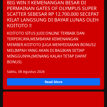
BIG WIN !! KEMENANGAN BESAR DI
PERMAINAN GATES OF OLYMPUS SUPER
SCATTER SEBESAR RP 12.700.000 SECEPAT
KILAT LANGSUNG DI BAYAR LUNAS OLEH
KOITOTO !!
KOITOTO SITUS JUDI ONLINE TERBAIK DAN
TERPERCAYA,MEMBAYAR KEMENANGAN
MEMBER.KOITOTO JUGA MENYEDIAKAN BONUS2
MELIMPAH YANG AKAN DI BAGIKAN SETIAP
MINGGUNYA.(MENANG KALAH TETAP DAPAT
BONUS)
Sabtu, 08 Agustus 2026
Read More