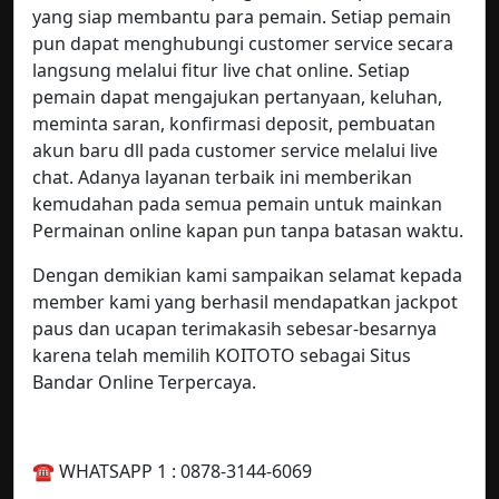
yang siap membantu para pemain. Setiap pemain
pun dapat menghubungi customer service secara
langsung melalui fitur live chat online. Setiap
pemain dapat mengajukan pertanyaan, keluhan,
meminta saran, konfirmasi deposit, pembuatan
akun baru dll pada customer service melalui live
chat. Adanya layanan terbaik ini memberikan
kemudahan pada semua pemain untuk mainkan
Permainan online kapan pun tanpa batasan waktu.
Dengan demikian kami sampaikan selamat kepada
member kami yang berhasil mendapatkan jackpot
paus dan ucapan terimakasih sebesar-besarnya
karena telah memilih KOITOTO sebagai Situs
Bandar Online Terpercaya.
☎️ WHATSAPP 1 : 0878-3144-6069