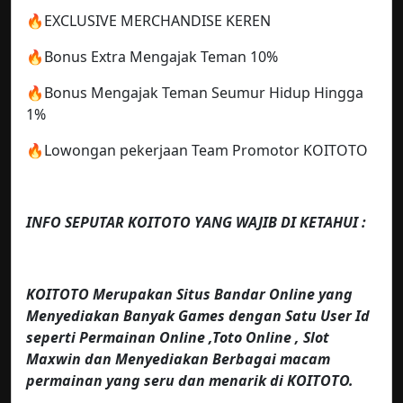
🔥EXCLUSIVE MERCHANDISE KEREN
🔥Bonus Extra Mengajak Teman 10%
🔥Bonus Mengajak Teman Seumur Hidup Hingga
1%
🔥Lowongan pekerjaan Team Promotor KOITOTO
INFO SEPUTAR KOITOTO YANG WAJIB DI KETAHUI :
KOITOTO Merupakan Situs Bandar Online yang
Menyediakan Banyak Games dengan Satu User Id
seperti Permainan Online ,Toto Online , Slot
Maxwin dan Menyediakan Berbagai macam
permainan yang seru dan menarik di KOITOTO.