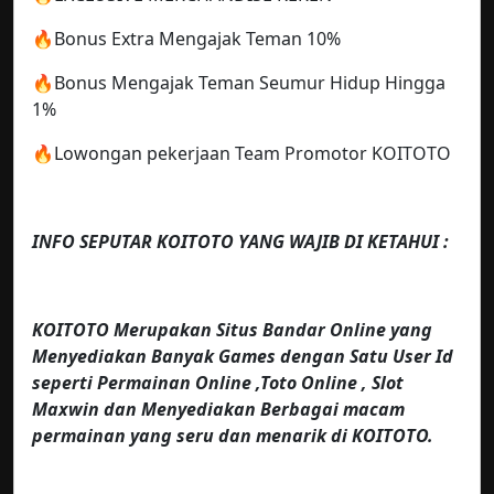
🔥Bonus Extra Mengajak Teman 10%
🔥Bonus Mengajak Teman Seumur Hidup Hingga
1%
🔥Lowongan pekerjaan Team Promotor KOITOTO
INFO SEPUTAR KOITOTO YANG WAJIB DI KETAHUI :
KOITOTO Merupakan Situs Bandar Online yang
Menyediakan Banyak Games dengan Satu User Id
seperti Permainan Online ,Toto Online , Slot
Maxwin dan Menyediakan Berbagai macam
permainan yang seru dan menarik di KOITOTO.