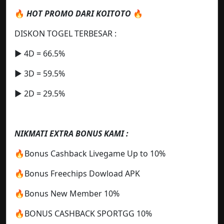
🔥
HOT PROMO DARI KOITOTO
🔥
DISKON TOGEL TERBESAR :
▶️ 4D = 66.5%
▶️ 3D = 59.5%
▶️ 2D = 29.5%
NIKMATI EXTRA BONUS KAMI :
🔥Bonus Cashback Livegame Up to 10%
🔥Bonus Freechips Dowload APK
🔥Bonus New Member 10%
🔥BONUS CASHBACK SPORTGG 10%