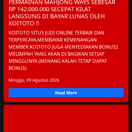
PERMAINAN MAHJONG WAYS SEBESAR
RP 142.000.000 SECEPAT KILAT
LANGSUNG DI BAYAR LUNAS OLEH
KOITOTO !!
KOITOTO SITUS JUDI ONLINE TERBAIK DAN
TERPERCAYA,MEMBAYAR KEMENANGAN
MEMBER.KOITOTO JUGA MENYEDIAKAN BONUS2
MELIMPAH YANG AKAN DI BAGIKAN SETIAP
MINGGUNYA.(MENANG KALAH TETAP DAPAT
BONUS)
Minggu, 09 Agustus 2026
Read More