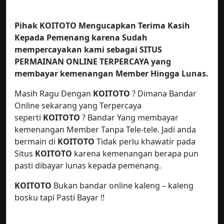
Pihak KOITOTO Mengucapkan Terima Kasih
Kepada Pemenang karena Sudah
mempercayakan kami sebagai SITUS
PERMAINAN ONLINE TERPERCAYA yang
membayar kemenangan Member Hingga Lunas.
Masih Ragu Dengan
KOITOTO
? Dimana Bandar
Online sekarang yang Terpercaya
seperti
KOITOTO
? Bandar Yang membayar
kemenangan Member Tanpa Tele-tele. Jadi anda
bermain di
KOITOTO
Tidak perlu khawatir pada
Situs
KOITOTO
karena kemenangan berapa pun
pasti dibayar lunas kepada pemenang.
KOITOTO
Bukan bandar online kaleng – kaleng
bosku tapi Pasti Bayar !!