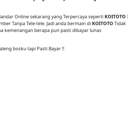
andar Online sekarang yang Terpercaya seperti
KOITOTO
r Tanpa Tele-tele. Jadi anda bermain di
KOITOTO
Tidak
a kemenangan berapa pun pasti dibayar lunas
leng bosku tapi Pasti Bayar !!