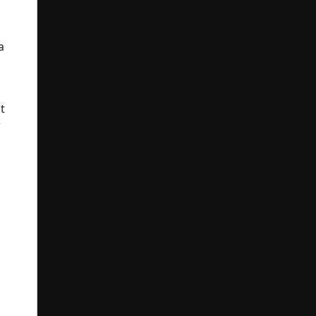
a
t
r