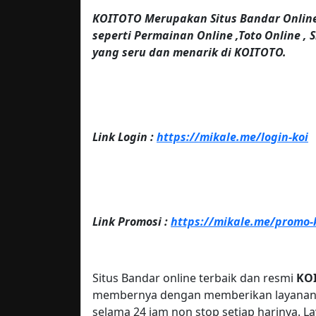
KOITOTO Merupakan Situs Bandar Onlin
seperti Permainan Online ,Toto Online
yang seru dan menarik di KOITOTO.
Link Login :
https://mikale.me/login-koi
Link Promosi :
https://mikale.me/promo-
Situs Bandar online terbaik dan resmi
KO
membernya dengan memberikan layanan t
selama 24 jam non stop setiap harinya. L