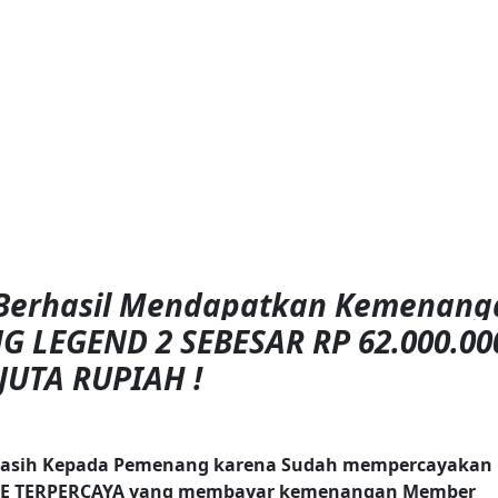
 Berhasil Mendapatkan Kemenang
 LEGEND 2 SEBESAR RP 62.000.00
JUTA RUPIAH !
Kasih Kepada Pemenang karena Sudah mempercayakan
NE TERPERCAYA yang membayar kemenangan Member