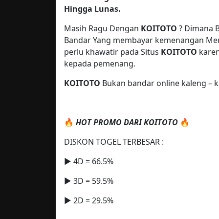
Hingga Lunas.
Masih Ragu Dengan
KOITOTO
? Dimana B
Bandar Yang membayar kemenangan Membe
perlu khawatir pada Situs
KOITOTO
karen
kepada pemenang.
KOITOTO
Bukan bandar online kaleng – ka
🔥
HOT PROMO DARI KOITOTO
🔥
DISKON TOGEL TERBESAR :
▶️ 4D = 66.5%
▶️ 3D = 59.5%
▶️ 2D = 29.5%