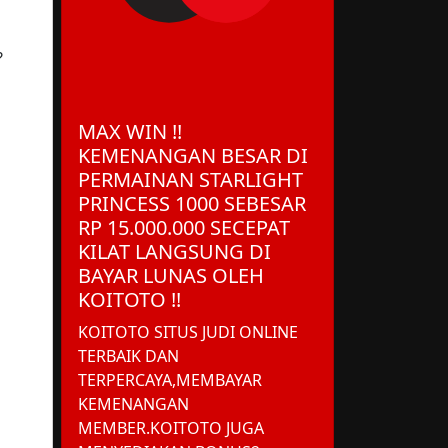
?
MAX WIN !!
KEMENANGAN BESAR DI
PERMAINAN STARLIGHT
PRINCESS 1000 SEBESAR
RP 15.000.000 SECEPAT
KILAT LANGSUNG DI
BAYAR LUNAS OLEH
KOITOTO !!
KOITOTO SITUS JUDI ONLINE
TERBAIK DAN
TERPERCAYA,MEMBAYAR
KEMENANGAN
MEMBER.KOITOTO JUGA