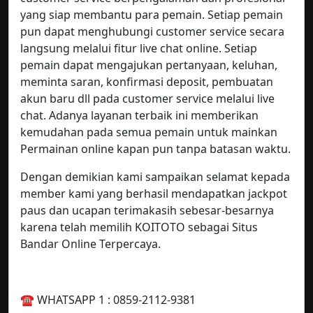
yang siap membantu para pemain. Setiap pemain
pun dapat menghubungi customer service secara
langsung melalui fitur live chat online. Setiap
pemain dapat mengajukan pertanyaan, keluhan,
meminta saran, konfirmasi deposit, pembuatan
akun baru dll pada customer service melalui live
chat. Adanya layanan terbaik ini memberikan
kemudahan pada semua pemain untuk mainkan
Permainan online kapan pun tanpa batasan waktu.
Dengan demikian kami sampaikan selamat kepada
member kami yang berhasil mendapatkan jackpot
paus dan ucapan terimakasih sebesar-besarnya
karena telah memilih KOITOTO sebagai Situs
Bandar Online Terpercaya.
☎️ WHATSAPP 1 : 0859-2112-9381