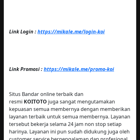
Link Login :
https://mikale.me/login-koi
Link Promosi :
https://mikale.me/promo-koi
Situs Bandar online terbaik dan
resmi
KOITOTO
juga sangat mengutamakan
kepuasan semua membernya dengan memberikan
layanan terbaik untuk semua membernya. Layanan
tersebut bekerja selama 24 jam non stop setiap
harinya. Layanan ini pun sudah didukung juga oleh
customer service berpengalaman dan profesional