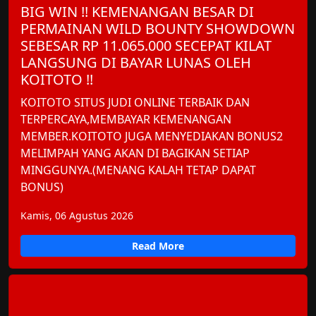
BIG WIN !! KEMENANGAN BESAR DI
PERMAINAN WILD BOUNTY SHOWDOWN
SEBESAR RP 11.065.000 SECEPAT KILAT
LANGSUNG DI BAYAR LUNAS OLEH
KOITOTO !!
KOITOTO SITUS JUDI ONLINE TERBAIK DAN
TERPERCAYA,MEMBAYAR KEMENANGAN
MEMBER.KOITOTO JUGA MENYEDIAKAN BONUS2
MELIMPAH YANG AKAN DI BAGIKAN SETIAP
MINGGUNYA.(MENANG KALAH TETAP DAPAT
BONUS)
Kamis, 06 Agustus 2026
Read More