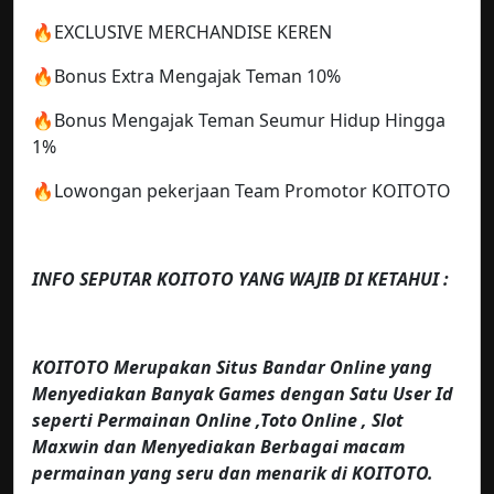
🔥EXCLUSIVE MERCHANDISE KEREN
🔥Bonus Extra Mengajak Teman 10%
🔥Bonus Mengajak Teman Seumur Hidup Hingga
1%
🔥Lowongan pekerjaan Team Promotor KOITOTO
INFO SEPUTAR KOITOTO YANG WAJIB DI KETAHUI :
KOITOTO Merupakan Situs Bandar Online yang
Menyediakan Banyak Games dengan Satu User Id
seperti Permainan Online ,Toto Online , Slot
Maxwin dan Menyediakan Berbagai macam
permainan yang seru dan menarik di KOITOTO.