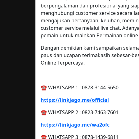
berpengalaman dan profesional yang sia
menghubungi customer service secara lang
mengajukan pertanyaan, keluhan, meminta
customer service melalui live chat. Ada
pemain untuk mainkan Permainan online 
Dengan demikian kami sampaikan selama
paus dan ucapan terimakasih sebesar-be
Online Terpercaya.
☎️ WHATSAPP 1 : 0878-3144-5650
https://linkjago.me/official
☎️ WHATSAPP 2 : 0823-7463-7601
https://linkjago.me/wa2ofc
☎️ WHATSAPP 3 : 0878-1439-6811