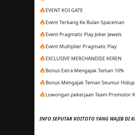
🔥EVENT KOI GATE
🔥Event Terbang Ke Bulan Spaceman
🔥Event Pragmatic Play Joker Jewels
🔥Event Multiplier Pragmatic Play
🔥EXCLUSIVE MERCHANDISE KEREN
🔥Bonus Extra Mengajak Teman 10%
🔥Bonus Mengajak Teman Seumur Hidup
🔥Lowongan pekerjaan Team Promotor 
INFO SEPUTAR KOITOTO YANG WAJIB DI K