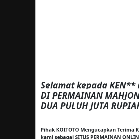
Selamat kepada KEN**
DI PERMAINAN MAHJONG
DUA PULUH JUTA RUPIAH
Pihak KOITOTO Mengucapkan Terima 
kami sebagai SITUS PERMAINAN ONLI