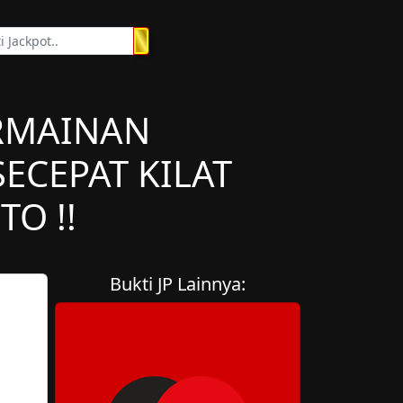
ERMAINAN
ECEPAT KILAT
O !!
Bukti JP Lainnya: