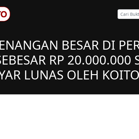
MENANGAN BESAR DI P
BESAR RP 20.000.000 S
AR LUNAS OLEH KOITOT