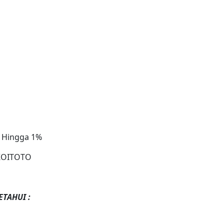
 Hingga 1%
KOITOTO
ETAHUI :