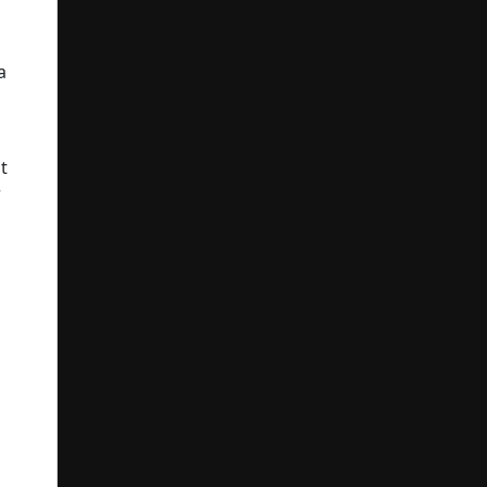
a
t
r