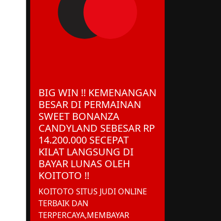
BIG WIN !! KEMENANGAN
BESAR DI PERMAINAN
SWEET BONANZA
CANDYLAND SEBESAR RP
14.200.000 SECEPAT
KILAT LANGSUNG DI
BAYAR LUNAS OLEH
KOITOTO !!
KOITOTO SITUS JUDI ONLINE
TERBAIK DAN
TERPERCAYA,MEMBAYAR