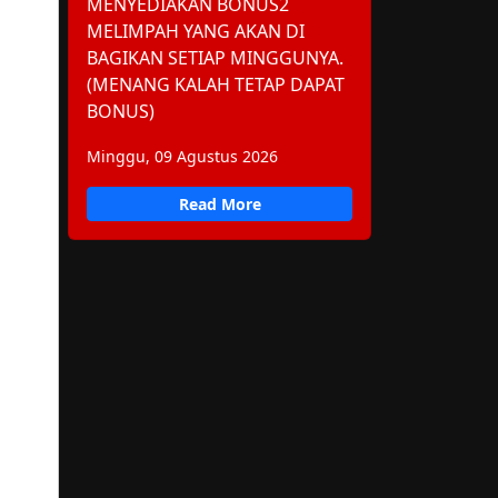
MENYEDIAKAN BONUS2
MELIMPAH YANG AKAN DI
BAGIKAN SETIAP MINGGUNYA.
(MENANG KALAH TETAP DAPAT
BONUS)
Minggu, 09 Agustus 2026
Read More