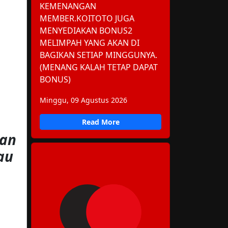
KEMENANGAN
MEMBER.KOITOTO JUGA
MENYEDIAKAN BONUS2
MELIMPAH YANG AKAN DI
BAGIKAN SETIAP MINGGUNYA.
(MENANG KALAH TETAP DAPAT
BONUS)
Minggu, 09 Agustus 2026
Read More
gan
au