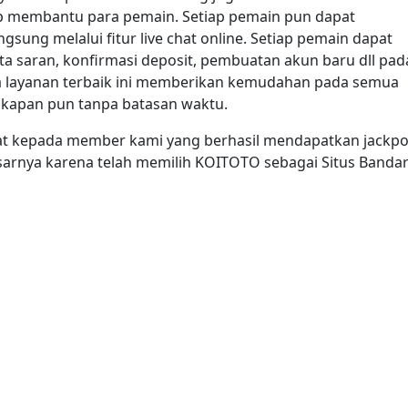
p membantu para pemain. Setiap pemain pun dapat
sung melalui fitur live chat online. Setiap pemain dapat
 saran, konfirmasi deposit, pembuatan akun baru dll pad
nya layanan terbaik ini memberikan kemudahan pada semua
kapan pun tanpa batasan waktu.
t kepada member kami yang berhasil mendapatkan jackpo
sarnya karena telah memilih KOITOTO sebagai Situs Banda