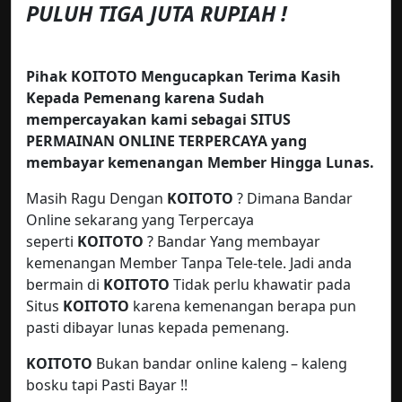
PULUH TIGA JUTA RUPIAH !
Pihak KOITOTO Mengucapkan Terima Kasih
Kepada Pemenang karena Sudah
mempercayakan kami sebagai SITUS
PERMAINAN ONLINE TERPERCAYA yang
membayar kemenangan Member Hingga Lunas.
Masih Ragu Dengan
KOITOTO
? Dimana Bandar
Online sekarang yang Terpercaya
seperti
KOITOTO
? Bandar Yang membayar
kemenangan Member Tanpa Tele-tele. Jadi anda
bermain di
KOITOTO
Tidak perlu khawatir pada
Situs
KOITOTO
karena kemenangan berapa pun
pasti dibayar lunas kepada pemenang.
KOITOTO
Bukan bandar online kaleng – kaleng
bosku tapi Pasti Bayar !!