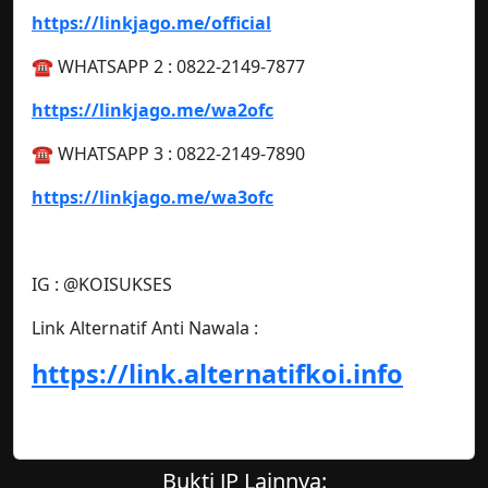
https://linkjago.me/official
☎️ WHATSAPP 2 : 0822-2149-7877
https://linkjago.me/wa2ofc
☎️ WHATSAPP 3 : 0822-2149-7890
https://linkjago.me/wa3ofc
IG : @KOISUKSES
Link Alternatif Anti Nawala :
https://link.alternatifkoi.info
Bukti JP Lainnya: