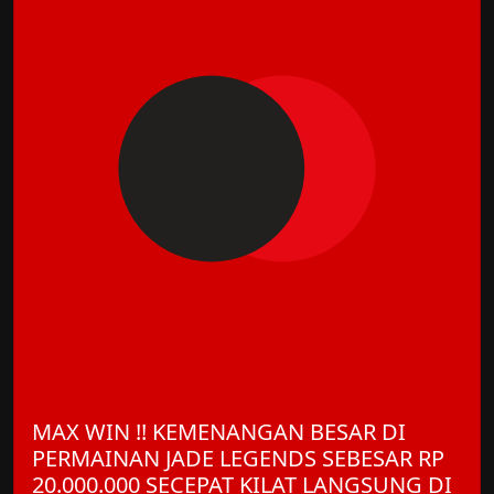
MAX WIN !! KEMENANGAN BESAR DI
PERMAINAN JADE LEGENDS SEBESAR RP
20.000.000 SECEPAT KILAT LANGSUNG DI