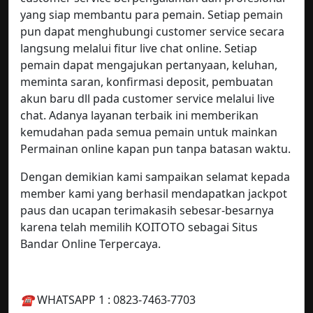
yang siap membantu para pemain. Setiap pemain
pun dapat menghubungi customer service secara
langsung melalui fitur live chat online. Setiap
pemain dapat mengajukan pertanyaan, keluhan,
meminta saran, konfirmasi deposit, pembuatan
akun baru dll pada customer service melalui live
chat. Adanya layanan terbaik ini memberikan
kemudahan pada semua pemain untuk mainkan
Permainan online kapan pun tanpa batasan waktu.
Dengan demikian kami sampaikan selamat kepada
member kami yang berhasil mendapatkan jackpot
paus dan ucapan terimakasih sebesar-besarnya
karena telah memilih KOITOTO sebagai Situs
Bandar Online Terpercaya.
☎️
WHATSAPP 1 : 0823-7463-7703