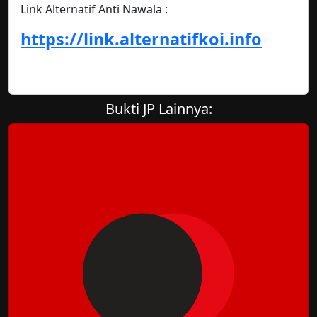
Link Alternatif Anti Nawala :
https://link.alternatifkoi.info
Bukti JP Lainnya: