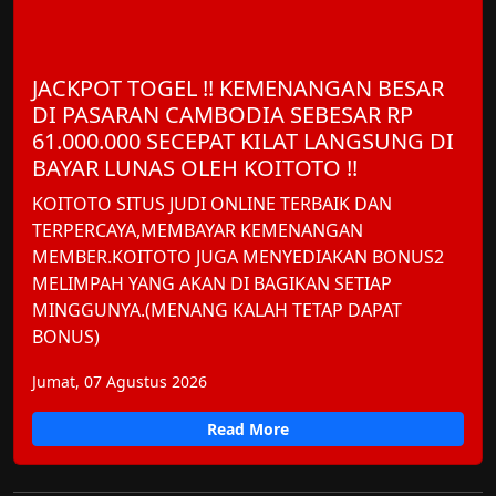
JACKPOT TOGEL !! KEMENANGAN BESAR
DI PASARAN CAMBODIA SEBESAR RP
61.000.000 SECEPAT KILAT LANGSUNG DI
BAYAR LUNAS OLEH KOITOTO !!
KOITOTO SITUS JUDI ONLINE TERBAIK DAN
TERPERCAYA,MEMBAYAR KEMENANGAN
MEMBER.KOITOTO JUGA MENYEDIAKAN BONUS2
MELIMPAH YANG AKAN DI BAGIKAN SETIAP
MINGGUNYA.(MENANG KALAH TETAP DAPAT
BONUS)
Jumat, 07 Agustus 2026
Read More