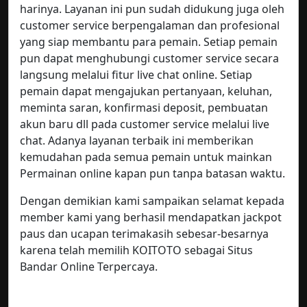
harinya. Layanan ini pun sudah didukung juga oleh
customer service berpengalaman dan profesional
yang siap membantu para pemain. Setiap pemain
pun dapat menghubungi customer service secara
langsung melalui fitur live chat online. Setiap
pemain dapat mengajukan pertanyaan, keluhan,
meminta saran, konfirmasi deposit, pembuatan
akun baru dll pada customer service melalui live
chat. Adanya layanan terbaik ini memberikan
kemudahan pada semua pemain untuk mainkan
Permainan online kapan pun tanpa batasan waktu.
Dengan demikian kami sampaikan selamat kepada
member kami yang berhasil mendapatkan jackpot
paus dan ucapan terimakasih sebesar-besarnya
karena telah memilih KOITOTO sebagai Situs
Bandar Online Terpercaya.