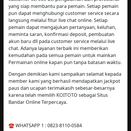
yang siap membantu para pemain. Setiap pemain
pun dapat menghubungi customer service secara
langsung melalui fitur live chat online. Setiap
pemain dapat mengajukan pertanyaan, keluhan,
meminta saran, konfirmasi deposit, pembuatan
akun baru dll pada customer service melalui live
chat. Adanya layanan terbaik ini memberikan
kemudahan pada semua pemain untuk mainkan
Permainan online kapan pun tanpa batasan waktu.
Dengan demikian kami sampaikan selamat kepada
member kami yang berhasil mendapatkan jackpot
paus dan ucapan terimakasih sebesar-besarnya
karena telah memilih KOITOTO sebagai Situs
Bandar Online Terpercaya.
☎️ WHATSAPP 1 : 0823-8110-0584