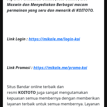
Maxwin dan Menyediakan Berbagai macam
permainan yang seru dan menarik di KOITOTO.
Link Login :
https://mikale.me/login-koi
Link Promosi :
https://mikale.me/promo-koi
Situs Bandar online terbaik dan
resmi
KOITOTO
juga sangat mengutamakan
kepuasan semua membernya dengan memberikan
layanan terbaik untuk semua membernya. Layanan