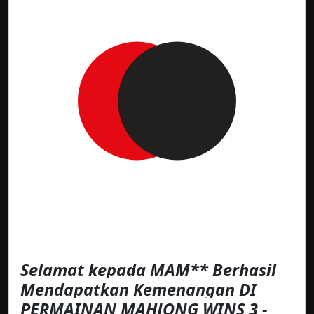
Selamat kepada MAM** Berhasil
Mendapatkan Kemenangan DI
PERMAINAN MAHJONG WINS 3 -