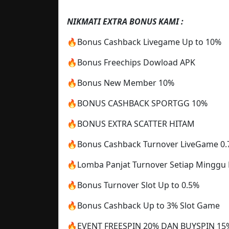
NIKMATI EXTRA BONUS KAMI :
🔥Bonus Cashback Livegame Up to 10%
🔥Bonus Freechips Dowload APK
🔥Bonus New Member 10%
🔥BONUS CASHBACK SPORTGG 10%
🔥BONUS EXTRA SCATTER HITAM
🔥Bonus Cashback Turnover LiveGame 0
🔥Lomba Panjat Turnover Setiap Minggu 
🔥Bonus Turnover Slot Up to 0.5%
🔥Bonus Cashback Up to 3% Slot Game
🔥EVENT FREESPIN 20% DAN BUYSPIN 15