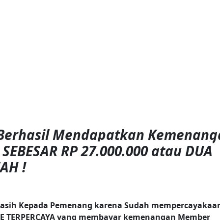
 Berhasil Mendapatkan Kemenang
EBESAR RP 27.000.000 atau DUA
AH !
Kasih Kepada Pemenang karena Sudah mempercayakaa
NE TERPERCAYA yang membayar kemenangan Member