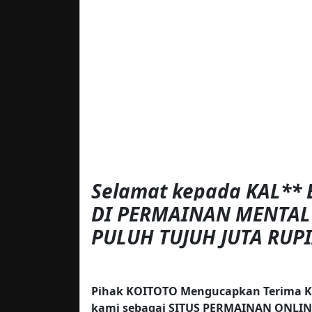
Selamat kepada KAL**
DI PERMAINAN MENTAL S
PULUH TUJUH JUTA RUPI
Pihak KOITOTO Mengucapkan Terima 
kami sebagai SITUS PERMAINAN ONLI