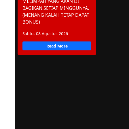
MELIMPAH YANG AKAN DI
BAGIKAN SETIAP MINGGUNYA.
(MENANG KALAH TETAP DAPAT
BONUS)
Sabtu, 08 Agustus 2026
Read More