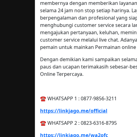
membernya dengan memberikan layanan t
selama 24 jam non stop setiap harinya. L
berpengalaman dan profesional yang sia
menghubungi customer service secara lang
mengajukan pertanyaan, keluhan, meminta
customer service melalui live chat. Ada
pemain untuk mainkan Permainan online 
Dengan demikian kami sampaikan selama
paus dan ucapan terimakasih sebesar-be
Online Terpercaya.
☎️ WHATSAPP 1 : 0877-9856-3211
https://linkjago.me/official
☎️ WHATSAPP 2 : 0823-6316-8795
https://linkjago.me/wa2ofc