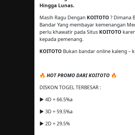
Hingga Lunas.
Masih Ragu Dengan
KOITOTO
? Dimana B
Bandar Yang membayar kemenangan Membe
perlu khawatir pada Situs
KOITOTO
karen
kepada pemenang.
KOITOTO
Bukan bandar online kaleng – ka
🔥
HOT PROMO DARI KOITOTO
🔥
DISKON TOGEL TERBESAR :
▶️ 4D = 66.5%a
▶️ 3D = 59.5%a
▶️ 2D = 29.5%