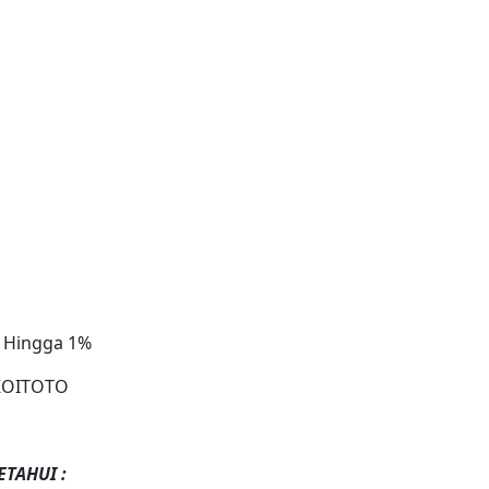
 Hingga 1%
KOITOTO
ETAHUI :