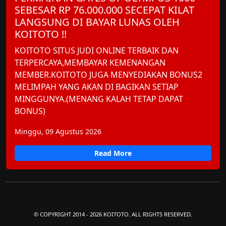
SEBESAR RP 76.000.000 SECEPAT KILAT
LANGSUNG DI BAYAR LUNAS OLEH
KOITOTO !!
KOITOTO SITUS JUDI ONLINE TERBAIK DAN
TERPERCAYA,MEMBAYAR KEMENANGAN
MEMBER.KOITOTO JUGA MENYEDIAKAN BONUS2
MELIMPAH YANG AKAN DI BAGIKAN SETIAP
MINGGUNYA.(MENANG KALAH TETAP DAPAT
BONUS)
Minggu, 09 Agustus 2026
Read More
© COPYRIGHT 2014 - 2026 KOITOTO. ALL RIGHTS RESERVED.