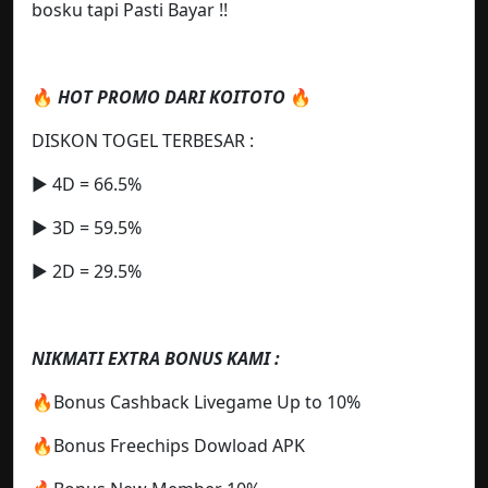
bosku tapi Pasti Bayar !!
🔥
HOT PROMO DARI KOITOTO
🔥
DISKON TOGEL TERBESAR :
▶️ 4D = 66.5%
▶️ 3D = 59.5%
▶️ 2D = 29.5%
NIKMATI EXTRA BONUS KAMI :
🔥Bonus Cashback Livegame Up to 10%
🔥Bonus Freechips Dowload APK