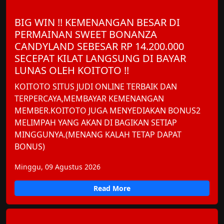
BIG WIN !! KEMENANGAN BESAR DI
PERMAINAN SWEET BONANZA
CANDYLAND SEBESAR RP 14.200.000
SECEPAT KILAT LANGSUNG DI BAYAR
LUNAS OLEH KOITOTO !!
KOITOTO SITUS JUDI ONLINE TERBAIK DAN
TERPERCAYA,MEMBAYAR KEMENANGAN
MEMBER.KOITOTO JUGA MENYEDIAKAN BONUS2
MELIMPAH YANG AKAN DI BAGIKAN SETIAP
MINGGUNYA.(MENANG KALAH TETAP DAPAT
BONUS)
Minggu, 09 Agustus 2026
Read More