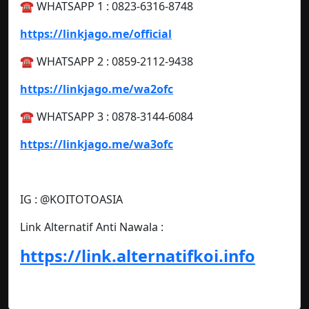
☎️ WHATSAPP 1 : 0823-6316-8748
https://linkjago.me/official
☎️ WHATSAPP 2 : 0859-2112-9438
https://linkjago.me/wa2ofc
☎️ WHATSAPP 3 : 0878-3144-6084
https://linkjago.me/wa3ofc
IG : @KOITOTOASIA
Link Alternatif Anti Nawala :
https://link.alternatifkoi.info