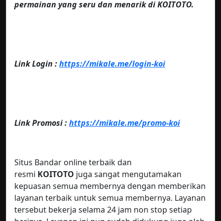
permainan yang seru dan menarik di KOITOTO.
Link Login :
https://mikale.me/login-koi
Link Promosi :
https://mikale.me/promo-koi
Situs Bandar online terbaik dan
resmi
KOITOTO
juga sangat mengutamakan
kepuasan semua membernya dengan memberikan
layanan terbaik untuk semua membernya. Layanan
tersebut bekerja selama 24 jam non stop setiap