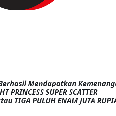
 Berhasil Mendapatkan Kemenang
HT PRINCESS SUPER SCATTER
 atau TIGA PULUH ENAM JUTA RUPI