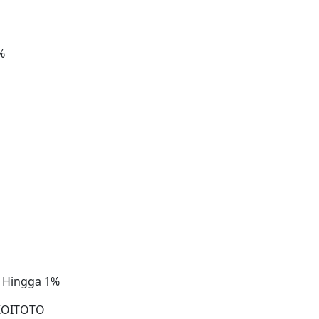
%
 Hingga 1%
KOITOTO