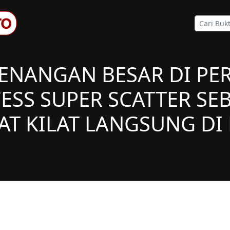
MENANGAN BESAR DI P
ESS SUPER SCATTER SE
PAT KILAT LANGSUNG DI