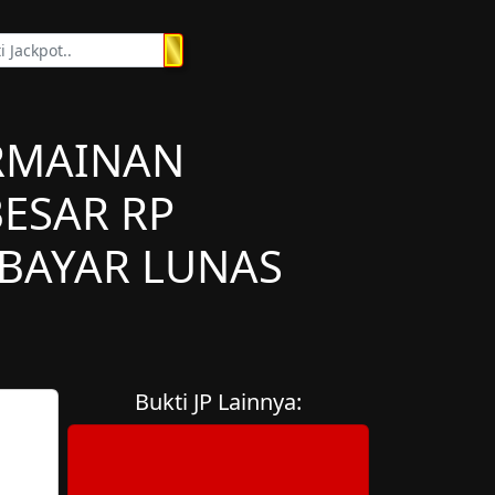
ERMAINAN
BESAR RP
 BAYAR LUNAS
Bukti JP Lainnya: