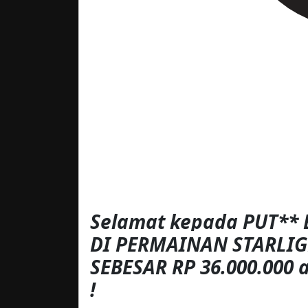
Selamat kepada PUT**
DI PERMAINAN STARLIG
SEBESAR RP 36.000.000
!