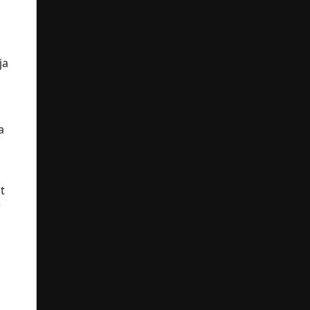
ja
a
t
r