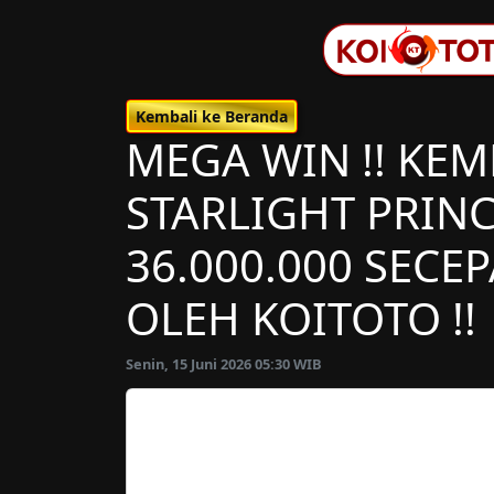
Kembali ke Beranda
MEGA WIN !! KE
STARLIGHT PRINC
36.000.000 SECE
OLEH KOITOTO !!
Senin, 15 Juni 2026 05:30 WIB