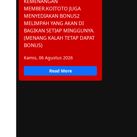
KEMENANGAN
MEMBER.KOITOTO JUGA
MENYEDIAKAN BONUS2
MELIMPAH YANG AKAN DI
BAGIKAN SETIAP MINGGUNYA.
(MENANG KALAH TETAP DAPAT
BONUS)
Kamis, 06 Agustus 2026
Read More