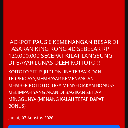
JACKPOT PAUS !! KEMENANGAN BESAR DI
PASARAN KING KONG 4D SEBESAR RP
120.000.000 SECEPAT KILAT LANGSUNG
DI BAYAR LUNAS OLEH KOITOTO !!
KOITOTO SITUS JUDI ONLINE TERBAIK DAN
TERPERCAYA,MEMBAYAR KEMENANGAN
MEMBER.KOITOTO JUGA MENYEDIAKAN BONUS2
MELIMPAH YANG AKAN DI BAGIKAN SETIAP
MINGGUNYA.(MENANG KALAH TETAP DAPAT
BONUS)
Jumat, 07 Agustus 2026