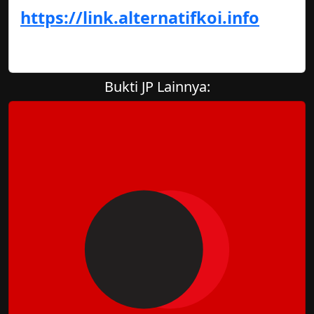
https://link.alternatifkoi.info
Bukti JP Lainnya: