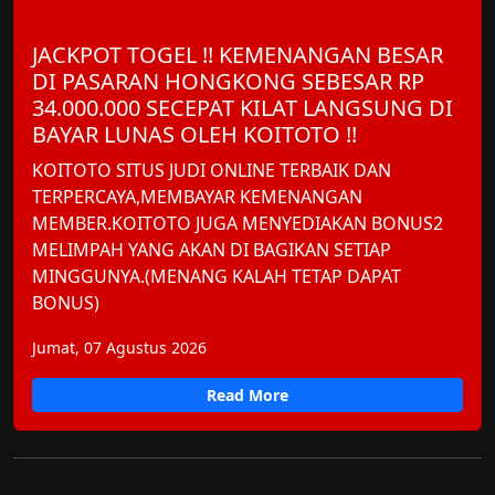
JACKPOT TOGEL !! KEMENANGAN BESAR
DI PASARAN HONGKONG SEBESAR RP
34.000.000 SECEPAT KILAT LANGSUNG DI
BAYAR LUNAS OLEH KOITOTO !!
KOITOTO SITUS JUDI ONLINE TERBAIK DAN
TERPERCAYA,MEMBAYAR KEMENANGAN
MEMBER.KOITOTO JUGA MENYEDIAKAN BONUS2
MELIMPAH YANG AKAN DI BAGIKAN SETIAP
MINGGUNYA.(MENANG KALAH TETAP DAPAT
BONUS)
Jumat, 07 Agustus 2026
Read More