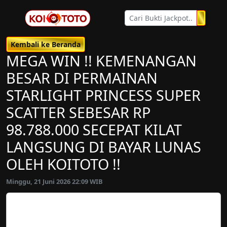
Kembali ke Beranda
MEGA WIN !! KEMENANGAN
BESAR DI PERMAINAN
STARLIGHT PRINCESS SUPER
SCATTER SEBESAR RP
98.788.000 SECEPAT KILAT
LANGSUNG DI BAYAR LUNAS
OLEH KOITOTO !!
Minggu, 21 Juni 2026 22:09 WIB