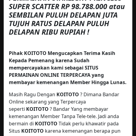
SUPER SCATTER RP 98.788.000 atau
SEMBILAN PULUH DELAPAN JUTA
TUJUH RATUS DELAPAN PULUH
DELAPAN RIBU RUPIAH !
Pihak KOITOTO Mengucapkan Terima Kasih
Kepada Pemenang karena Sudah
mempercayakan kami sebagai SITUS
PERMAINAN ONLINE TERPERCAYA yang
membayar kemenangan Member Hingga Lunas.
Masih Ragu Dengan
KOITOTO
? Dimana Bandar
Online sekarang yang Terpercaya
seperti
KOITOTO
? Bandar Yang membayar
kemenangan Member Tanpa Tele-tele. Jadi anda
bermain di
KOITOTO
Tidak perlu khawatir pada
Situs
KOITOTO
karena kemenangan berapa pun