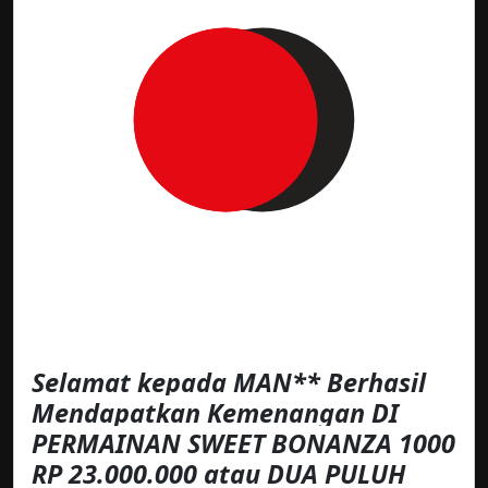
Selamat kepada MAN** Berhasil
Mendapatkan Kemenangan DI
PERMAINAN SWEET BONANZA 1000
RP 23.000.000 atau DUA PULUH