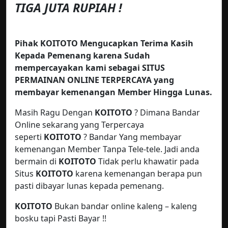
TIGA JUTA RUPIAH !
Pihak KOITOTO Mengucapkan Terima Kasih
Kepada Pemenang karena Sudah
mempercayakan kami sebagai SITUS
PERMAINAN ONLINE TERPERCAYA yang
membayar kemenangan Member Hingga Lunas.
Masih Ragu Dengan
KOITOTO
? Dimana Bandar
Online sekarang yang Terpercaya
seperti
KOITOTO
? Bandar Yang membayar
kemenangan Member Tanpa Tele-tele. Jadi anda
bermain di
KOITOTO
Tidak perlu khawatir pada
Situs
KOITOTO
karena kemenangan berapa pun
pasti dibayar lunas kepada pemenang.
KOITOTO
Bukan bandar online kaleng – kaleng
bosku tapi Pasti Bayar !!