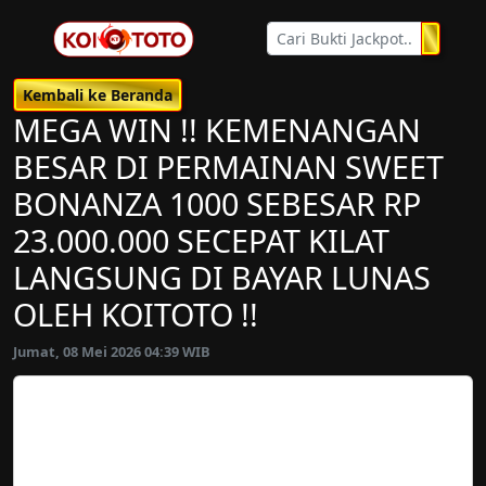
Kembali ke Beranda
MEGA WIN !! KEMENANGAN
BESAR DI PERMAINAN SWEET
BONANZA 1000 SEBESAR RP
23.000.000 SECEPAT KILAT
LANGSUNG DI BAYAR LUNAS
OLEH KOITOTO !!
Jumat, 08 Mei 2026 04:39 WIB