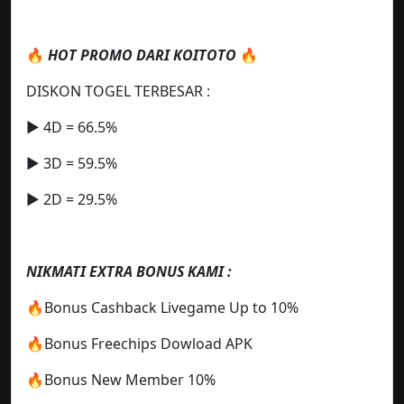
🔥
HOT PROMO DARI KOITOTO
🔥
DISKON TOGEL TERBESAR :
▶️ 4D = 66.5%
▶️ 3D = 59.5%
▶️ 2D = 29.5%
NIKMATI EXTRA BONUS KAMI :
🔥Bonus Cashback Livegame Up to 10%
🔥Bonus Freechips Dowload APK
🔥Bonus New Member 10%