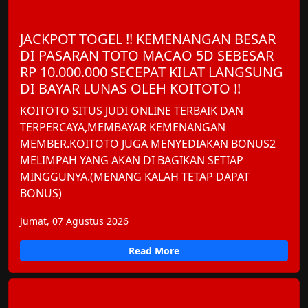
JACKPOT TOGEL !! KEMENANGAN BESAR
DI PASARAN TOTO MACAO 5D SEBESAR
RP 10.000.000 SECEPAT KILAT LANGSUNG
DI BAYAR LUNAS OLEH KOITOTO !!
KOITOTO SITUS JUDI ONLINE TERBAIK DAN
TERPERCAYA,MEMBAYAR KEMENANGAN
MEMBER.KOITOTO JUGA MENYEDIAKAN BONUS2
MELIMPAH YANG AKAN DI BAGIKAN SETIAP
MINGGUNYA.(MENANG KALAH TETAP DAPAT
BONUS)
Jumat, 07 Agustus 2026
Read More