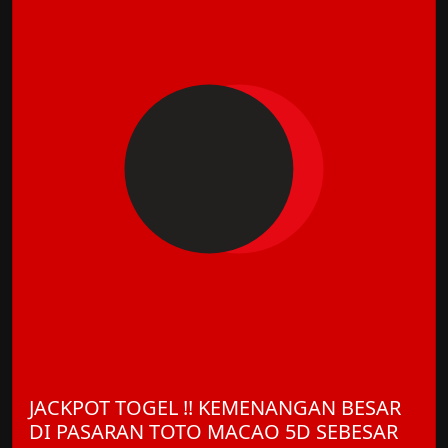
JACKPOT TOGEL !! KEMENANGAN BESAR
DI PASARAN TOTO MACAO 5D SEBESAR