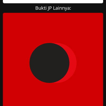
Bukti JP Lainnya: