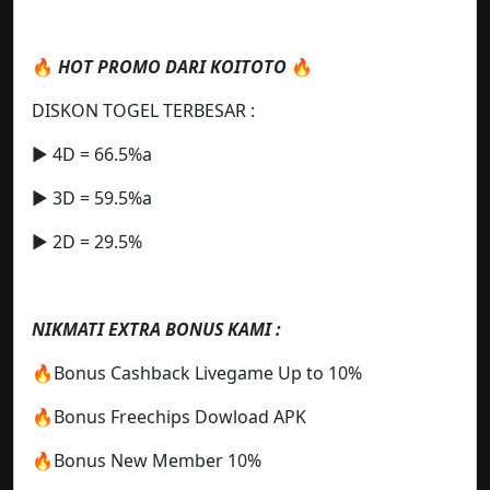
🔥
HOT PROMO DARI KOITOTO
🔥
DISKON TOGEL TERBESAR :
▶️ 4D = 66.5%a
▶️ 3D = 59.5%a
▶️ 2D = 29.5%
NIKMATI EXTRA BONUS KAMI :
🔥Bonus Cashback Livegame Up to 10%
🔥Bonus Freechips Dowload APK
🔥Bonus New Member 10%