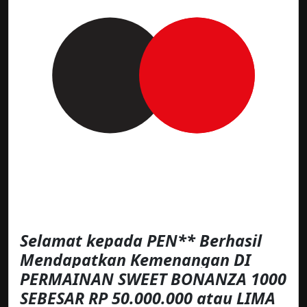
Selamat kepada PEN** Berhasil
Mendapatkan Kemenangan DI
PERMAINAN SWEET BONANZA 1000
SEBESAR RP 50.000.000 atau LIMA