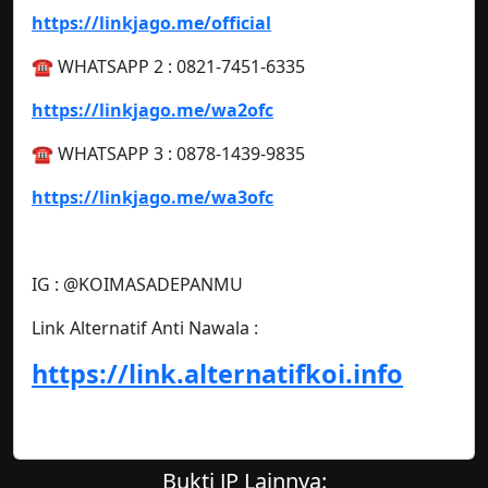
https://linkjago.me/official
☎️ WHATSAPP 2 : 0821-7451-6335
https://linkjago.me/wa2ofc
☎️ WHATSAPP 3 : 0878-1439-9835
https://linkjago.me/wa3ofc
IG : @KOIMASADEPANMU
Link Alternatif Anti Nawala :
https://link.alternatifkoi.info
Bukti JP Lainnya: