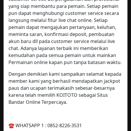
yang siap membantu para pemain. Setiap pemain
pun dapat menghubungi customer service secara
langsung melalui fitur live chat online. Setiap
pemain dapat mengajukan pertanyaan, keluhan,
meminta saran, konfirmasi deposit, pembuatan
akun baru dll pada customer service melalui live
chat. Adanya layanan terbaik ini memberikan
kemudahan pada semua pemain untuk mainkan
Permainan online kapan pun tanpa batasan waktu.
Dengan demikian kami sampaikan selamat kepada
member kami yang berhasil mendapatkan jackpot
paus dan ucapan terimakasih sebesar-besarnya
karena telah memilih KOITOTO sebagai Situs
Bandar Online Terpercaya.
☎️ WHATSAPP 1 : 0852-8226-3531