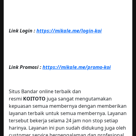
Link Login :
https://mikale.me/login-koi
Link Promosi :
https://mikale.me/promo-koi
Situs Bandar online terbaik dan
resmi
KOITOTO
juga sangat mengutamakan
kepuasan semua membernya dengan memberikan
layanan terbaik untuk semua membernya. Layanan
tersebut bekerja selama 24 jam non stop setiap
harinya. Layanan ini pun sudah didukung juga oleh
customer service berpengalaman dan profesional