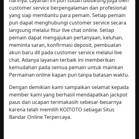
harinya. Layanan ini pun sudah didukung juga oleh
customer service berpengalaman dan profesional
yang siap membantu para pemain. Setiap pemain
pun dapat menghubungi customer service secara
langsung melalui fitur live chat online. Setiap
pemain dapat mengajukan pertanyaan, keluhan,
meminta saran, konfirmasi deposit, pembuatan
akun baru dll pada customer service melalui live
chat. Adanya layanan terbaik ini memberikan
kemudahan pada semua pemain untuk mainkan
Permainan online kapan pun tanpa batasan waktu.
Dengan demikian kami sampaikan selamat kepada
member kami yang berhasil mendapatkan jackpot
paus dan ucapan terimakasih sebesar-besarnya
karena telah memilih KOITOTO sebagai Situs
Bandar Online Terpercaya.