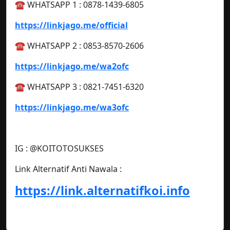
☎️ WHATSAPP 1 : 0878-1439-6805
https://linkjago.me/official
☎️ WHATSAPP 2 : 0853-8570-2606
https://linkjago.me/wa2ofc
☎️ WHATSAPP 3 : 0821-7451-6320
https://linkjago.me/wa3ofc
IG : @KOITOTOSUKSES
Link Alternatif Anti Nawala :
https://link.alternatifkoi.info