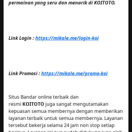
permainan yang seru dan menarik di KOITOTO.
Link Login :
https://mikale.me/login-koi
Link Promosi :
https://mikale.me/promo-koi
Situs Bandar online terbaik dan
resmi
KOITOTO
juga sangat mengutamakan
kepuasan semua membernya dengan memberikan
layanan terbaik untuk semua membernya. Layanan
tersebut bekerja selama 24 jam non stop setiap