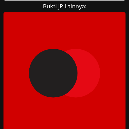
Bukti JP Lainnya: