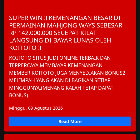
SUPER WIN !! KEMENANGAN BESAR DI
PERMAINAN MAHJONG WAYS SEBESAR
RP 142.000.000 SECEPAT KILAT
LANGSUNG DI BAYAR LUNAS OLEH
KOITOTO !!
KOITOTO SITUS JUDI ONLINE TERBAIK DAN
TERPERCAYA,MEMBAYAR KEMENANGAN
MEMBER.KOITOTO JUGA MENYEDIAKAN BONUS2
MELIMPAH YANG AKAN DI BAGIKAN SETIAP
MINGGUNYA.(MENANG KALAH TETAP DAPAT
BONUS)
Minggu, 09 Agustus 2026
Read More