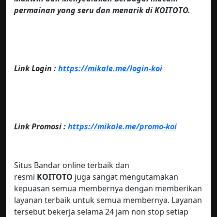
permainan yang seru dan menarik di KOITOTO.
Link Login :
https://mikale.me/login-koi
Link Promosi :
https://mikale.me/promo-koi
Situs Bandar online terbaik dan
resmi
KOITOTO
juga sangat mengutamakan
kepuasan semua membernya dengan memberikan
layanan terbaik untuk semua membernya. Layanan
tersebut bekerja selama 24 jam non stop setiap